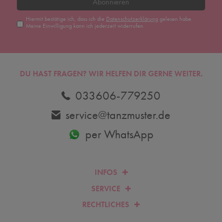
Abonnieren
Hiermit bestätige ich, dass ich die
Daten­schutz­erklärung
gelesen habe.
Meine Einwilligung kann ich jederzeit widerrufen.
DU HAST FRAGEN? WIR HELFEN DIR GERNE WEITER.
033606-779250
service@tanzmuster.de
per WhatsApp
INFOS
SERVICE
RECHTLICHES