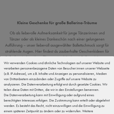
Kleine Geschenke für große Ballerina-Träume
Ob als liebevolle Aufmerksamkeit für junge Tänzerinnen und
Tänzer oder als kleines Dankeschön nach einer gelungenen
Aufführung – unser liebevoll ausgewählter Ballettschmuck sorgt für
strahlende Augen. Hier findest du zauberhafte Geschenkideen für
Ballettfans jeden Alters: filigrane Armbänder mit Ballettanhängern,
Wir verwenden Cookies und ähnliche Technologien auf unserer Website und
süße Pins für Rucksäcke und Mäppchen, glänzende
verarbeiten personenbezogene Daten von Besucher:innen unserer Webseite
Schlüsselanhänger oder detailverliebte Patches mit Tanzmotiven.
(z.B. IP-Adresse), um z.B. Inhalte und Anzeigen zu personalisieren, Medien
Ideal zum Verschenken, Sammeln oder Selbstbehalten!
von Drittanbietern einzubinden oder Zugriffe auf unsere Website zu
analysieren. Die Datenverarbeitung erfolgt erst durch gesetzte Cookies. Wir
Unsere Accessoires sind nicht nur optisch ein Highlight – sie zeigen
teilen diese Daten mit Dritten, die wir in den Einstellungen benennen.
Zugehörigkeit zur Tanzwelt und begleiten Kinder, Jugendliche und
Die Datenverarbeitung kann mit Einwilligung oder aufgrund eines
Erwachsene durch den Ballettalltag und darüber hinaus. Ob zum
berechtigten Interesses erfolgen. Die Zustimmung kann erteilt oder abgelehnt
Geburtstag, zur bestandenen Prüfung oder einfach zwischendurch
werden. Es besteht das Recht, nicht einzuwilligen und die Einwilligung zu
– mit unseren Schmuckstücken bereitest du garantiert eine Freude.
einem späteren Zeitpunkt zu ändern oder zu widerrufen. Weitere