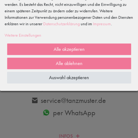
werden. Es besteht das Recht, nicht einzuwilligen und die Einwilligung zu
einem späteren Zeitpunkt zu ändern oder zu widerrufen. Weitere
Informationen zur Verwendung personenbezogener Daten und den Diensten
erklären wir in unserer
Daten­schutz­erklärung
und im
Impressum
.
Abonnieren
Weitere Einstellungen
Hiermit bestätige ich, dass ich die
Daten­schutz­erklärung
gelesen habe.
Meine Einwilligung kann ich jederzeit widerrufen.
Alle akzeptieren
Alle ablehnen
DU HAST FRAGEN? WIR HELFEN DIR GERNE WEITER.
Auswahl akzeptieren
033606-779250
service@tanzmuster.de
per WhatsApp
INFOS