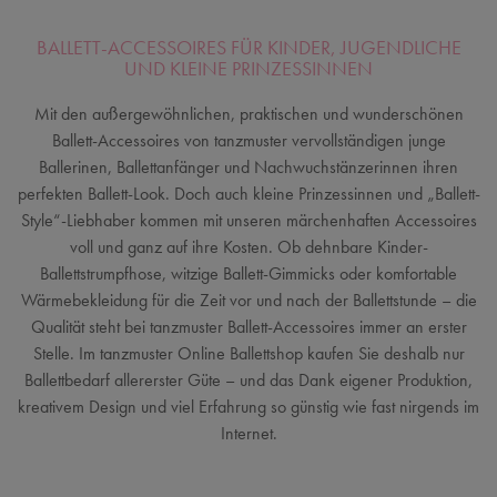
BALLETT-ACCESSOIRES FÜR KINDER, JUGENDLICHE
UND KLEINE PRINZESSINNEN
Mit den außergewöhnlichen, praktischen und wunderschönen
Ballett-Accessoires von tanzmuster vervollständigen junge
Ballerinen, Ballettanfänger und Nachwuchstänzerinnen ihren
perfekten Ballett-Look. Doch auch kleine Prinzessinnen und „Ballett-
Style“-Liebhaber kommen mit unseren märchenhaften Accessoires
voll und ganz auf ihre Kosten. Ob dehnbare Kinder-
Ballettstrumpfhose, witzige Ballett-Gimmicks oder komfortable
Wärmebekleidung für die Zeit vor und nach der Ballettstunde – die
Qualität steht bei tanzmuster Ballett-Accessoires immer an erster
Stelle. Im tanzmuster Online Ballettshop kaufen Sie deshalb nur
Ballettbedarf allererster Güte – und das Dank eigener Produktion,
kreativem Design und viel Erfahrung so günstig wie fast nirgends im
Internet.