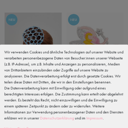
NEU
NEU
Wir verwenden Cookies und ähnliche Technologien auf unserer Website und
verarbeiten personenbezogene Daten von Besucher:innen unserer Webseite
(z.B. IP-Adresse), um z.B. Inhalte und Anzeigen zu personalisieren, Medien
von Drittanbietern einzubinden oder Zugriffe auf unsere Website zu
analysieren. Die Datenverarbeitung erfolgt erst durch gesetzte Cookies. Wir
teilen diese Daten mit Dritten, die wir in den Einstellungen benennen.
Die Datenverarbeitung kann mit Einwilligung oder aufgrund eines
berechtigten Interesses erfolgen. Die Zustimmung kann erteilt oder abgelehnt
werden. Es besteht das Recht, nicht einzuwilligen und die Einwilligung zu
einem späteren Zeitpunkt zu ändern oder zu widerrufen. Weitere
Ballett Duttnetz "Mila" mit
Haarspange mit Samtbezug und
Informationen zur Verwendung personenbezogener Daten und den Diensten
Glitzersteinen, hellblau
Glitzer Feen Ballerina, rosa /
erklären wir in unserer
Daten­schutz­erklärung
und im
Impressum
.
silber
4,90 €