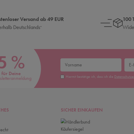
stenloser Versand ab 49 EUR
100 
erhalb Deutschlands
Wider
*
5 %
für Deine
Hiermit bestätige ich, dass ich die
Daten­schutz­
letteranmeldung
CHES
SICHER EINKAUFEN
recht