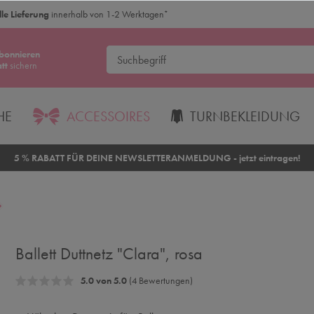
le Lieferung
innerhalb von 1-2 Werktagen
*
bonnieren
tt
sichern
HE
ACCESSOIRES
TURNBEKLEIDUNG
5 % RABATT FÜR DEINE NEWSLETTERANMELDUNG - jetzt eintragen!
Ballett Duttnetz "Clara", rosa
5.0 von 5.0
(4 Bewertungen)