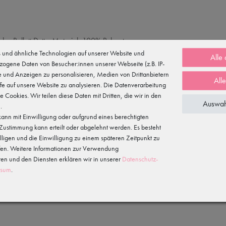
es Ballett Dutts. Material: 100% Polyester.
und ähnliche Technologien auf unserer Website und
Alle
zogene Daten von Besucher:innen unserer Webseite (z.B. IP-
te und Anzeigen zu personalisieren, Medien von Drittanbietern
All
fe auf unsere Website zu analysieren. Die Datenverarbeitung
te Cookies. Wir teilen diese Daten mit Dritten, die wir in den
Auswah
.
ann mit Einwilligung oder aufgrund eines berechtigten
e Zustimmung kann erteilt oder abgelehnt werden. Es besteht
illigen und die Einwilligung zu einem späteren Zeitpunkt zu
fen. Weitere Informationen zur Verwendung
n und den Diensten erklären wir in unserer
Daten­schutz­
ssum
.