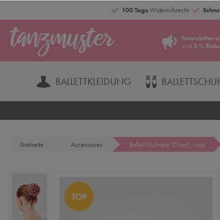
100 Tage
Widerrufsrecht
Schnel
Newsletter a
und
5 % Raba
BALLETTKLEIDUNG
BALLETTSCHU
Startseite
Accessoires
Ballett Duttnetz "Clara", rosa
TOP