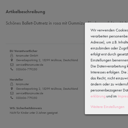
Artikelbeschreibung
Schönes Ballett-Duttnetz in rosa mit Gummizug für den perfekten Halt d
Wir verwenden Cookies 
verarbeiten personenbe
Adresse), um z.B. Inhal
einzubinden oder Zugrif
EU Verantwortlicher
erfolgt erst durch gesetz
tanzmuster GmbH
Einstellungen benennen
Gewerbeparkring 2, 15299 Müllrose, Deutschland
service@tanzmuster.de
Die Datenverarbeitung k
033606-779250
Interesses erfolgen. Di
das Recht, nicht einzuw
Hersteller
ändern oder zu widerru
tanzmuster
Gewerbeparkring 2, 15299 Müllrose, Deutschland
personenbezogener Date
service@tanzmuster.de
erklärung
und im
Impre
033606-779250
Weitere Einstellungen
WS: Sicherheitshinweis
Nicht für Kinder unter 3 Jahren geeignet.