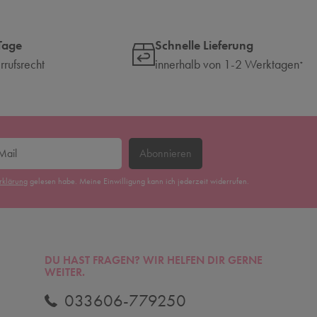
Tage
Schnelle Lieferung
rufsrecht
innerhalb von 1-2 Werktagen
*
Abonnieren
erklärung
gelesen habe. Meine Einwilligung kann ich jederzeit widerrufen.
DU HAST FRAGEN? WIR HELFEN DIR GERNE
WEITER.
033606-779250