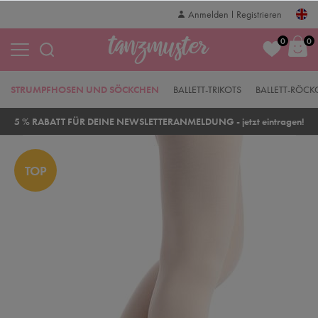
Anmelden
Registrieren
0
0
STRUMPFHOSEN UND SÖCKCHEN
BALLETT-TRIKOTS
BALLETT-RÖC
5 % RABATT FÜR DEINE NEWSLETTERANMELDUNG - jetzt eintragen!
TOP