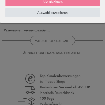
Alle ablehnen
4
3
Auswahl akzeptieren
2
1
Rezensionen werden geladen...
WIRD OFT GEKAUFT MIT...
ÄHNLICHE ODER DAZU PASSENDE ARTIKEL
Top Kundenbewertungen
bei Trusted Shops
Kostenloser Versand ab 49 EUR
innerhalb Deutschlands
*
100 Tage
Widerrufsrecht