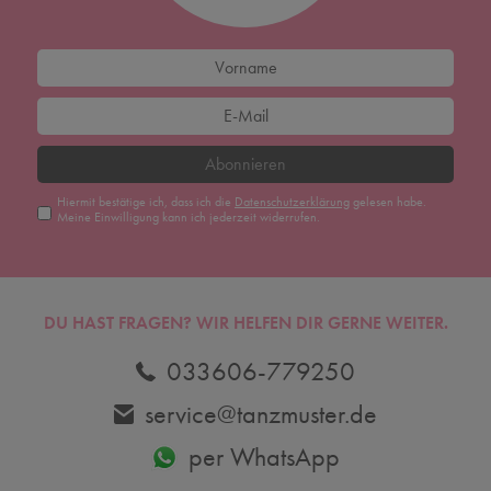
Abonnieren
Hiermit bestätige ich, dass ich die
Daten­schutz­erklärung
gelesen habe.
Meine Einwilligung kann ich jederzeit widerrufen.
DU HAST FRAGEN? WIR HELFEN DIR GERNE WEITER.
033606-779250
service@tanzmuster.de
per WhatsApp