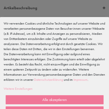
Artikelbeschreibung
Wir verwenden Cookies und ähnliche Technologien auf unserer Website und
EU Verantwortlicher
verarbeiten personenbezogene Daten von Besucher:innen unserer Webseite
tanzmuster GmbH
(z.B. IP-Adresse), um z.B. Inhalte und Anzeigen zu personalisieren, Medien
Gewerbeparkring 2, 15299 Müllrose, Deutschland
service@tanzmuster.de
von Drittanbietern einzubinden oder Zugriffe auf unsere Website zu
033606-779250
analysieren. Die Datenverarbeitung erfolgt erst durch gesetzte Cookies. Wir
teilen diese Daten mit Dritten, die wir in den Einstellungen benennen.
Hersteller
Die Datenverarbeitung kann mit Einwilligung oder aufgrund eines
tanzmuster
Gewerbeparkring 2, 15299 Müllrose, Deutschland
berechtigten Interesses erfolgen. Die Zustimmung kann erteilt oder abgelehnt
service@tanzmuster.de
werden. Es besteht das Recht, nicht einzuwilligen und die Einwilligung zu
033606-779250
einem späteren Zeitpunkt zu ändern oder zu widerrufen. Weitere
Informationen zur Verwendung personenbezogener Daten und den Diensten
erklären wir in unserer
Daten­schutz­erklärung
und im
Impressum
.
Merkmale
Weitere Einstellungen
Kundenrezensionen
()
Alle akzeptieren
5