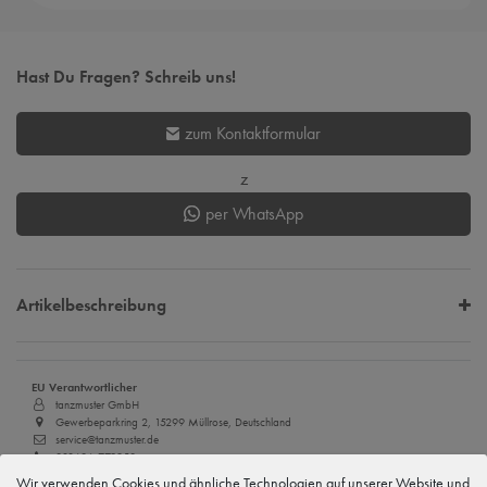
Hast Du Fragen? Schreib uns!
zum Kontaktformular
z
per WhatsApp
Artikelbeschreibung
EU Verantwortlicher
tanzmuster GmbH
Gewerbeparkring 2, 15299 Müllrose, Deutschland
service@tanzmuster.de
033606-779250
Wir verwenden Cookies und ähnliche Technologien auf unserer Website und