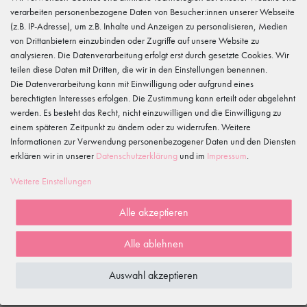
Hersteller
verarbeiten personenbezogene Daten von Besucher:innen unserer Webseite
tanzmuster
(z.B. IP-Adresse), um z.B. Inhalte und Anzeigen zu personalisieren, Medien
Gewerbeparkring 2, 15299 Müllrose, Deutschland
service@tanzmuster.de
von Drittanbietern einzubinden oder Zugriffe auf unsere Website zu
033606-779250
analysieren. Die Datenverarbeitung erfolgt erst durch gesetzte Cookies. Wir
teilen diese Daten mit Dritten, die wir in den Einstellungen benennen.
Die Datenverarbeitung kann mit Einwilligung oder aufgrund eines
Merkmale
berechtigten Interesses erfolgen. Die Zustimmung kann erteilt oder abgelehnt
werden. Es besteht das Recht, nicht einzuwilligen und die Einwilligung zu
einem späteren Zeitpunkt zu ändern oder zu widerrufen. Weitere
Kundenrezensionen
()
Informationen zur Verwendung personenbezogener Daten und den Diensten
erklären wir in unserer
Daten­schutz­erklärung
und im
Impressum
.
5
4
Weitere Einstellungen
3
2
Alle akzeptieren
1
Alle ablehnen
Rezensionen werden geladen...
Auswahl akzeptieren
WIRD OFT GEKAUFT MIT...