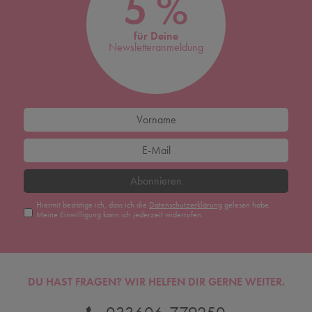
5 %
für Deine
Newsletteranmeldung
Abonnieren
Hiermit bestätige ich, dass ich die
Daten­schutz­erklärung
gelesen habe.
Meine Einwilligung kann ich jederzeit widerrufen.
DU HAST FRAGEN? WIR HELFEN DIR GERNE WEITER.