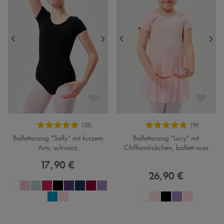
Ballettanzug "Sally" mit kurzem
Ballettanzug "Lucy" mit
Arm, schwarz
Chiffonröckchen, ballett-rosa
17,90 €
26,90 €