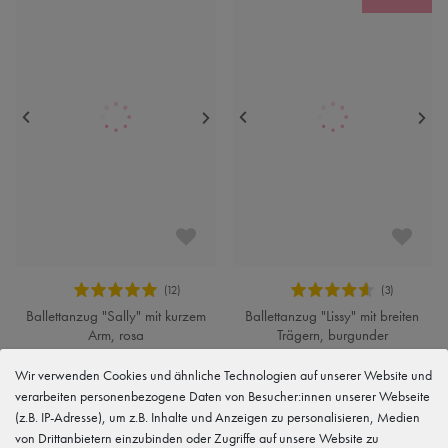
Ballettanzug "Sally" mit kurzem
Ballettanzug "Lissy" mit breiten
Arm, rosa
Trägern, burgunder
11,83 €
Wir verwenden Cookies und ähnliche Technologien auf unserer Website und
verarbeiten personenbezogene Daten von Besucher:innen unserer Webseite
17,90 €
16,90 €
(z.B. IP-Adresse), um z.B. Inhalte und Anzeigen zu personalisieren, Medien
von Drittanbietern einzubinden oder Zugriffe auf unsere Website zu