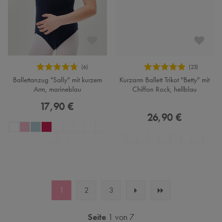
Ballettanzug "Sally" mit kurzem
Kurzarm Ballett Trikot "Betty" mit
Arm, marineblau
Chiffon Rock, hellblau
17,90 €
26,90 €
1
2
3
Seite
1 von 7