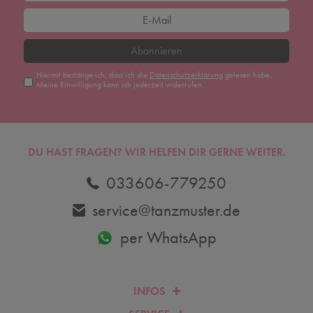
Abonnieren
Hiermit bestätige ich, dass ich die
Daten­schutz­erklärung
gelesen habe.
Meine Einwilligung kann ich jederzeit widerrufen.
DU HAST FRAGEN? WIR HELFEN DIR GERNE WEITER.
033606-779250
service@tanzmuster.de
per WhatsApp
INFOS