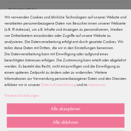
EU Verantwortlicher
tanzmuster GmbH
Wir verwenden Cookies und ähnliche Technologien auf unserer Website und
Gewerbeparkring 2, 15299 Müllrose, Deutschland
verarbeiten personenbezogene Daten von Besucher:innen unserer Webseite
service@tanzmuster.de
033606-779250
(z.B. IP-Adresse), um z.B. Inhalte und Anzeigen zu personalisieren, Medien
von Drittanbietern einzubinden oder Zugriffe auf unsere Website zu
Hersteller
analysieren. Die Datenverarbeitung erfolgt erst durch gesetzte Cookies. Wir
tanzmuster
teilen diese Daten mit Dritten, die wir in den Einstellungen benennen.
Gewerbeparkring 2, 15299 Müllrose, Deutschland
service@tanzmuster.de
Die Datenverarbeitung kann mit Einwilligung oder aufgrund eines
033606-779250
berechtigten Interesses erfolgen. Die Zustimmung kann erteilt oder abgelehnt
werden. Es besteht das Recht, nicht einzuwilligen und die Einwilligung zu
einem späteren Zeitpunkt zu ändern oder zu widerrufen. Weitere
Merkmale
Informationen zur Verwendung personenbezogener Daten und den Diensten
erklären wir in unserer
Daten­schutz­erklärung
und im
Impressum
.
Kundenrezensionen
()
Weitere Einstellungen
5
Alle akzeptieren
4
3
Alle ablehnen
2