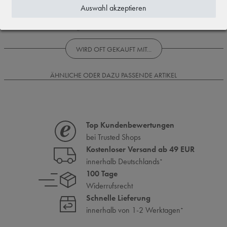
1
Auswahl akzeptieren
Rezensionen werden geladen...
WIRD OFT GEKAUFT MIT...
ÄHNLICHE ODER DAZU PASSENDE ARTIKEL
Top Kundenbewertungen
bei Trusted Shops
Kostenloser Versand ab 49 EUR
innerhalb Deutschlands
*
100 Tage
Widerrufsrecht
Schnelle Lieferung
innerhalb von 1-2 Werktagen
*