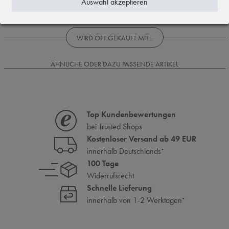
Auswahl akzeptieren
Rezensionen werden geladen...
WIRD OFT GEKAUFT MIT...
ÄHNLICHE ODER DAZU PASSENDE ARTIKEL
Top Kundenbewertungen
bei Trusted Shops
Kostenloser Versand ab 49 EUR
innerhalb Deutschlands
*
100 Tage
Widerrufsrecht
Schnelle Lieferung
innerhalb von 1-2 Werktagen
*