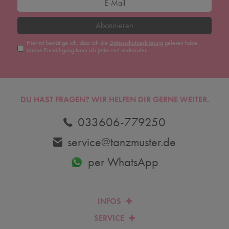
Abonnieren
Hiermit bestätige ich, dass ich die
Daten­schutz­erklärung
gelesen habe.
Meine Einwilligung kann ich jederzeit widerrufen.
DU HAST FRAGEN? WIR HELFEN DIR GERNE WEITER.
033606-779250
service@tanzmuster.de
per WhatsApp
INFOS
SERVICE