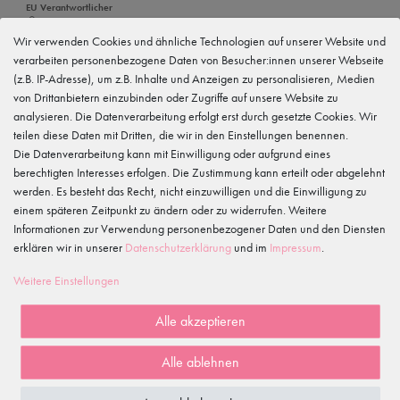
EU Verantwortlicher
tanzmuster GmbH
Gewerbeparkring 2, 15299 Müllrose, Deutschland
Wir verwenden Cookies und ähnliche Technologien auf unserer Website und
service@tanzmuster.de
verarbeiten personenbezogene Daten von Besucher:innen unserer Webseite
033606-779250
(z.B. IP-Adresse), um z.B. Inhalte und Anzeigen zu personalisieren, Medien
von Drittanbietern einzubinden oder Zugriffe auf unsere Website zu
Hersteller
tanzmuster
analysieren. Die Datenverarbeitung erfolgt erst durch gesetzte Cookies. Wir
Gewerbeparkring 2, 15299 Müllrose, Deutschland
teilen diese Daten mit Dritten, die wir in den Einstellungen benennen.
service@tanzmuster.de
Die Datenverarbeitung kann mit Einwilligung oder aufgrund eines
033606-779250
berechtigten Interesses erfolgen. Die Zustimmung kann erteilt oder abgelehnt
werden. Es besteht das Recht, nicht einzuwilligen und die Einwilligung zu
Merkmale
einem späteren Zeitpunkt zu ändern oder zu widerrufen. Weitere
Informationen zur Verwendung personenbezogener Daten und den Diensten
erklären wir in unserer
Daten­schutz­erklärung
und im
Impressum
.
Kundenrezensionen
()
Weitere Einstellungen
5
4
Alle akzeptieren
3
2
Alle ablehnen
1