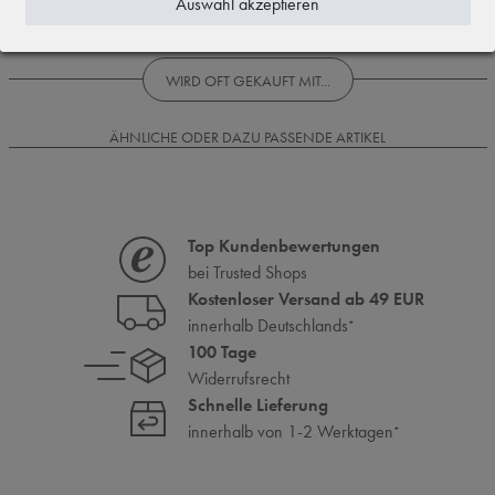
Auswahl akzeptieren
Rezensionen werden geladen...
WIRD OFT GEKAUFT MIT...
ÄHNLICHE ODER DAZU PASSENDE ARTIKEL
Top Kundenbewertungen
bei Trusted Shops
Kostenloser Versand ab 49 EUR
innerhalb Deutschlands
*
100 Tage
Widerrufsrecht
Schnelle Lieferung
innerhalb von 1-2 Werktagen
*