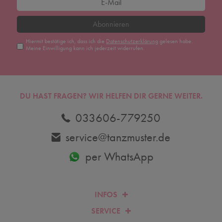
Abonnieren
Hiermit bestätige ich, dass ich die
Daten­schutz­erklärung
gelesen habe.
Meine Einwilligung kann ich jederzeit widerrufen.
DU HAST FRAGEN? WIR HELFEN DIR GERNE WEITER.
033606-779250
service@tanzmuster.de
per WhatsApp
INFOS
SERVICE