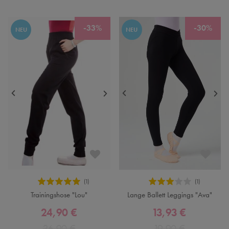
-33%
-30%
NEU
NEU
Trainingshose "Lou"
Lange Ballett Leggings "Ava"
24,90 €
13,93 €
36,90 €
19,90 €