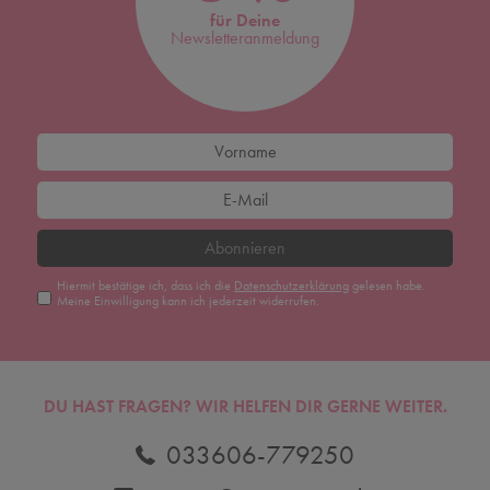
für Deine
Newsletteranmeldung
Abonnieren
Hiermit bestätige ich, dass ich die
Daten­schutz­erklärung
gelesen habe.
Meine Einwilligung kann ich jederzeit widerrufen.
DU HAST FRAGEN? WIR HELFEN DIR GERNE WEITER.
033606-779250