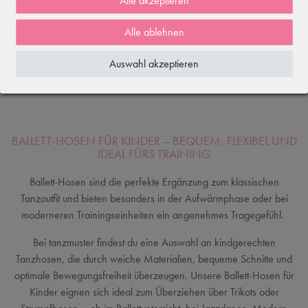
Alle akzeptieren
"Alissa"
13,23 €
Alle ablehnen
23,90 €
18,90 €
Auswahl akzeptieren
BALLETT-HOSEN FÜR KINDER – BEQUEM, FLEXIBEL UND
IDEAL FÜRS TRAINING
Ballett-Hosen sind die perfekte Ergänzung zum klassischen
Tanzoutfit und bieten besonders in der Aufwärmphase oder bei
moderneren Trainingseinheiten ein angenehmes Tragegefühl.
Bei tanzmuster findest du eine Auswahl an kindgerechten
Tanzhosen, die durch weiche Materialien, bequeme Schnitte und
optimale Bewegungsfreiheit überzeugen. Unsere Ballett-Hosen für
Kinder eignen sich ideal zum Überziehen über Trikots oder