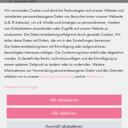
tanzmuster GmbH
Gewerbeparkring 2, 15299 Müllrose, Deutschland
Wir verwenden Cookies und ähnliche Technologien auf unserer Website und
service@tanzmuster.de
033606-779250
verarbeiten personenbezogene Daten von Besucher:innen unserer Webseite
(z.B. IP-Adresse), um z.B. Inhalte und Anzeigen zu personalisieren, Medien
Hersteller
von Drittanbietern einzubinden oder Zugriffe auf unsere Website zu
tanzmuster
analysieren. Die Datenverarbeitung erfolgt erst durch gesetzte Cookies. Wir
Gewerbeparkring 2, 15299 Müllrose, Deutschland
service@tanzmuster.de
teilen diese Daten mit Dritten, die wir in den Einstellungen benennen.
033606-779250
Die Datenverarbeitung kann mit Einwilligung oder aufgrund eines
berechtigten Interesses erfolgen. Die Zustimmung kann erteilt oder abgelehnt
werden. Es besteht das Recht, nicht einzuwilligen und die Einwilligung zu
Merkmale
einem späteren Zeitpunkt zu ändern oder zu widerrufen. Weitere
Informationen zur Verwendung personenbezogener Daten und den Diensten
erklären wir in unserer
Daten­schutz­erklärung
und im
Impressum
.
Kundenrezensionen
()
Weitere Einstellungen
5
4
Alle akzeptieren
3
2
Alle ablehnen
1
Auswahl akzeptieren