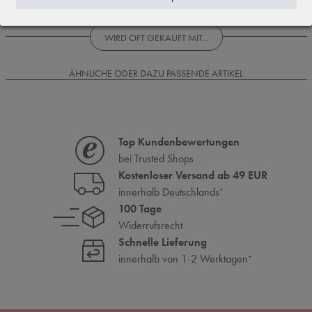
Rezensionen werden geladen...
WIRD OFT GEKAUFT MIT...
ÄHNLICHE ODER DAZU PASSENDE ARTIKEL
Top Kundenbewertungen
bei Trusted Shops
Kostenloser Versand ab 49 EUR
innerhalb Deutschlands
*
100 Tage
Widerrufsrecht
Schnelle Lieferung
innerhalb von 1-2 Werktagen
*