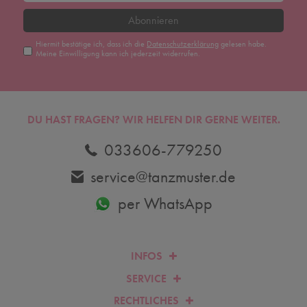
Abonnieren
Hiermit bestätige ich, dass ich die
Daten­schutz­erklärung
gelesen habe.
Meine Einwilligung kann ich jederzeit widerrufen.
DU HAST FRAGEN? WIR HELFEN DIR GERNE WEITER.
033606-779250
service@tanzmuster.de
per WhatsApp
INFOS
SERVICE
RECHTLICHES