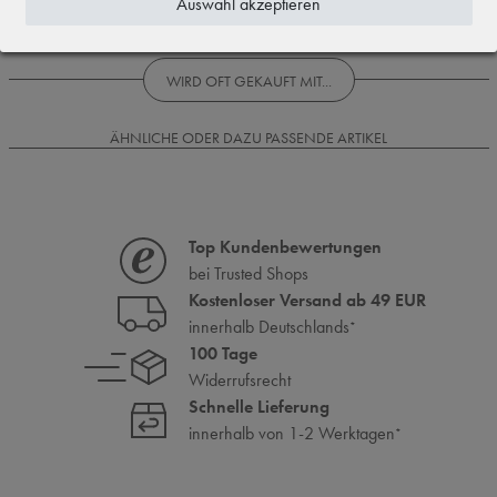
Auswahl akzeptieren
Rezensionen werden geladen...
WIRD OFT GEKAUFT MIT...
ÄHNLICHE ODER DAZU PASSENDE ARTIKEL
Top Kundenbewertungen
bei Trusted Shops
Kostenloser Versand ab 49 EUR
innerhalb Deutschlands
*
100 Tage
Widerrufsrecht
Schnelle Lieferung
innerhalb von 1-2 Werktagen
*