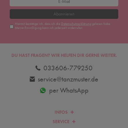
Abonnieren
Hiermit bestätige ich, dass ich die
Daten­schutz­erklärung
gelesen habe.
Meine Einwilligung kann ich jederzeit widerrufen.
DU HAST FRAGEN? WIR HELFEN DIR GERNE WEITER.
033606-779250
service@tanzmuster.de
per WhatsApp
INFOS
SERVICE