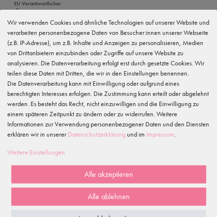
EU Verantwortlicher
tanzmuster GmbH
Gewerbeparkring 2, 15299 Müllrose, Deutschland
Wir verwenden Cookies und ähnliche Technologien auf unserer Website und
service@tanzmuster.de
verarbeiten personenbezogene Daten von Besucher:innen unserer Webseite
033606-779250
(z.B. IP-Adresse), um z.B. Inhalte und Anzeigen zu personalisieren, Medien
von Drittanbietern einzubinden oder Zugriffe auf unsere Website zu
Hersteller
tanzmuster
analysieren. Die Datenverarbeitung erfolgt erst durch gesetzte Cookies. Wir
Gewerbeparkring 2, 15299 Müllrose, Deutschland
teilen diese Daten mit Dritten, die wir in den Einstellungen benennen.
service@tanzmuster.de
Die Datenverarbeitung kann mit Einwilligung oder aufgrund eines
033606-779250
berechtigten Interesses erfolgen. Die Zustimmung kann erteilt oder abgelehnt
werden. Es besteht das Recht, nicht einzuwilligen und die Einwilligung zu
Merkmale
einem späteren Zeitpunkt zu ändern oder zu widerrufen. Weitere
Informationen zur Verwendung personenbezogener Daten und den Diensten
erklären wir in unserer
Daten­schutz­erklärung
und im
Impressum
.
Kundenrezensionen
()
Weitere Einstellungen
5
4
Alle akzeptieren
3
2
Alle ablehnen
1