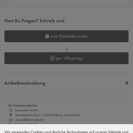
Hast Du Fragen? Schreib uns!
zum Kontaktformular
z
per WhatsApp
Artikelbeschreibung
EU Verantwortlicher
tanzmuster GmbH
Gewerbeparkring 2, 15299 Müllrose, Deutschland
service@tanzmuster.de
033606-779250
Wir verwenden Cookies und ähnliche Technologien auf unserer Website und