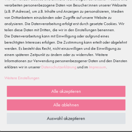
Hersteller
verarbeiten personenbezogene Daten von Besucher:innen unserer Webseite
tanzmuster
(z.B. IP-Adresse), um z.B. Inhalte und Anzeigen zu personalisieren, Medien
Gewerbeparkring 2, 15299 Müllrose, Deutschland
service@tanzmuster.de
von Drittanbietern einzubinden oder Zugriffe auf unsere Website zu
033606-779250
analysieren. Die Datenverarbeitung erfolgt erst durch gesetzte Cookies. Wir
teilen diese Daten mit Dritten, die wir in den Einstellungen benennen.
Die Datenverarbeitung kann mit Einwilligung oder aufgrund eines
Merkmale
berechtigten Interesses erfolgen. Die Zustimmung kann erteilt oder abgelehnt
werden. Es besteht das Recht, nicht einzuwilligen und die Einwilligung zu
einem späteren Zeitpunkt zu ändern oder zu widerrufen. Weitere
Kundenrezensionen
()
Informationen zur Verwendung personenbezogener Daten und den Diensten
erklären wir in unserer
Daten­schutz­erklärung
und im
Impressum
.
5
4
Weitere Einstellungen
3
2
Alle akzeptieren
1
Alle ablehnen
Rezensionen werden geladen...
Auswahl akzeptieren
WIRD OFT GEKAUFT MIT...