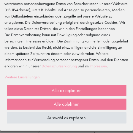
tanzmuster
verarbeiten personenbezogene Daten von Besucher:innen unserer Webseite
Gewerbeparkring 2, 15299 Müllrose, Deutschland
(z.B. IP-Adresse), um z.B. Inhalte und Anzeigen zu personalisieren, Medien
service@tanzmuster.de
von Drittanbietern einzubinden oder Zugriffe auf unsere Website zu
033606-779250
analysieren. Die Datenverarbeitung erfolgt erst durch gesetzte Cookies. Wir
WS: Sicherheitshinweis
teilen diese Daten mit Dritten, die wir in den Einstellungen benennen.
Nicht für Kinder unter 3 Jahren geeignet.
Die Datenverarbeitung kann mit Einwilligung oder aufgrund eines
berechtigten Interesses erfolgen. Die Zustimmung kann erteilt oder abgelehnt
werden. Es besteht das Recht, nicht einzuwilligen und die Einwilligung zu
Merkmale
einem späteren Zeitpunkt zu ändern oder zu widerrufen. Weitere
Informationen zur Verwendung personenbezogener Daten und den Diensten
erklären wir in unserer
Daten­schutz­erklärung
und im
Impressum
.
Kundenrezensionen
()
Weitere Einstellungen
5
4
Alle akzeptieren
3
2
Alle ablehnen
1
Auswahl akzeptieren
Rezensionen werden geladen...