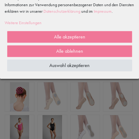
1
Informationen zur Verwendung personenbezogener Daten und den Diensten
erklären wir in unserer
Daten­schutz­erklärung
und im
Impressum
.
Rezensionen werden geladen...
Weitere Einstellungen
WIRD OFT GEKAUFT MIT...
Alle akzeptieren
ÄHNLICHE ODER DAZU PASSENDE ARTIKEL
Alle ablehnen
Auswahl akzeptieren
ZULETZT ANGESEHEN