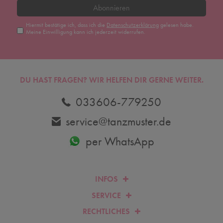
Abonnieren
Hiermit bestätige ich, dass ich die
Daten­schutz­erklärung
gelesen habe.
Meine Einwilligung kann ich jederzeit widerrufen.
DU HAST FRAGEN? WIR HELFEN DIR GERNE WEITER.
033606-779250
service@tanzmuster.de
per WhatsApp
INFOS
SERVICE
RECHTLICHES