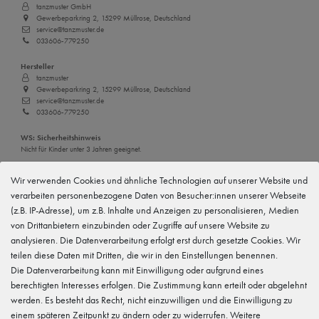
tanzmuster GmbH
Gewerbeparkring 2, 15299 Müllrose, Deutschland
service@tanzmuster.de
033606-779250
Hersteller
tanzmuster
Gewerbeparkring 2, 15299 Müllrose, Deutschland
service@tanzmuster.de
033606-779250
WS: Sicherheitshinweis
Nicht für Kinder unter 3 Jahren geeignet.
Wir verwenden Cookies und ähnliche Technologien auf unserer Website und
Merkmale
verarbeiten personenbezogene Daten von Besucher:innen unserer Webseite
(z.B. IP-Adresse), um z.B. Inhalte und Anzeigen zu personalisieren, Medien
von Drittanbietern einzubinden oder Zugriffe auf unsere Website zu
Kundenrezensionen
()
analysieren. Die Datenverarbeitung erfolgt erst durch gesetzte Cookies. Wir
teilen diese Daten mit Dritten, die wir in den Einstellungen benennen.
5
Die Datenverarbeitung kann mit Einwilligung oder aufgrund eines
4
berechtigten Interesses erfolgen. Die Zustimmung kann erteilt oder abgelehnt
3
werden. Es besteht das Recht, nicht einzuwilligen und die Einwilligung zu
2
einem späteren Zeitpunkt zu ändern oder zu widerrufen. Weitere