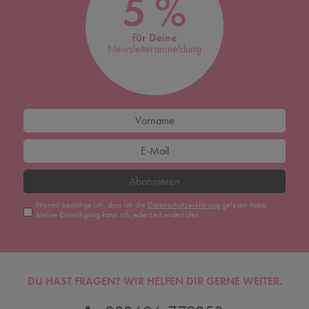
5 %
für Deine
Newsletteranmeldung
Abonnieren
Hiermit bestätige ich, dass ich die
Daten­schutz­erklärung
gelesen habe.
Meine Einwilligung kann ich jederzeit widerrufen.
DU HAST FRAGEN? WIR HELFEN DIR GERNE WEITER.