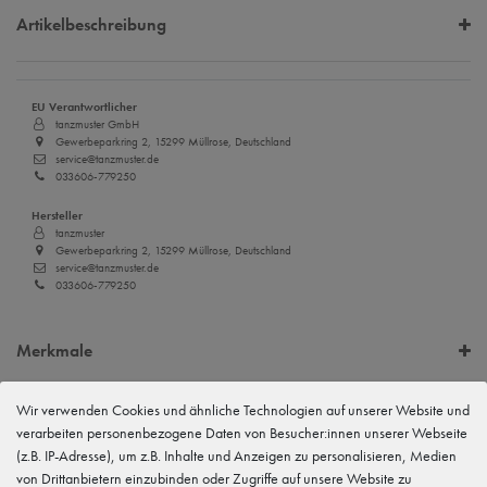
Artikelbeschreibung
EU Verantwortlicher
tanzmuster GmbH
Gewerbeparkring 2, 15299 Müllrose, Deutschland
service@tanzmuster.de
033606-779250
Hersteller
tanzmuster
Gewerbeparkring 2, 15299 Müllrose, Deutschland
service@tanzmuster.de
033606-779250
Merkmale
Wir verwenden Cookies und ähnliche Technologien auf unserer Website und
Kundenrezensionen
()
verarbeiten personenbezogene Daten von Besucher:innen unserer Webseite
(z.B. IP-Adresse), um z.B. Inhalte und Anzeigen zu personalisieren, Medien
5
von Drittanbietern einzubinden oder Zugriffe auf unsere Website zu