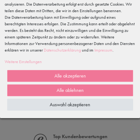
4
analysieren. Die Datenverarbeitung erfolgt erst durch gesetzte Cookies. Wir
3
teilen diese Daten mit Dritten, die wir in den Einstellungen benennen.
2
Die Datenverarbeitung kann mit Einwilligung oder aufgrund eines
1
berechtigten Interesses erfolgen. Die Zustimmung kann erteilt oder abgelehnt
werden. Es besteht das Recht, nicht einzuwilligen und die Einwilligung zu
Rezensionen werden geladen...
einem späteren Zeitpunkt zu ändern oder zu widerrufen. Weitere
Informationen zur Verwendung personenbezogener Daten und den Diensten
erklären wir in unserer
Daten­schutz­erklärung
und im
Impressum
.
WIRD OFT GEKAUFT MIT...
Weitere Einstellungen
ZULETZT ANGESEHEN
Alle akzeptieren
Alle ablehnen
Auswahl akzeptieren
Top Kundenbewertungen