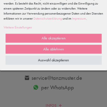
werden. Es besteht das Recht, nicht einzuwilligen und die Einwilligung zu
einem späteren Zeitpunkt zu ändern oder zu widerrufen. Weitere
Informationen zur Verwendung personenbezogener Daten und den Diensten
erklären wir in unserer
Daten­schutz­erklärung
und im
Impressum
.
Abonnieren
Weitere Einstellungen
Hiermit bestätige ich, dass ich die
Daten­schutz­erklärung
gelesen habe.
Meine Einwilligung kann ich jederzeit widerrufen.
Alle akzeptieren
Alle ablehnen
DU HAST FRAGEN? WIR HELFEN DIR GERNE WEITER.
Auswahl akzeptieren
033606-779250
service@tanzmuster.de
per WhatsApp
INFOS