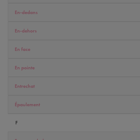
En-dedans
En-dehors
En face
En pointe
Entrechat
Épaulement
F