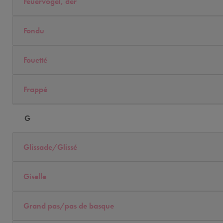
Feuervogel, der
Fondu
Fouetté
Frappé
G
Glissade/Glissé
Giselle
Grand pas/pas de basque