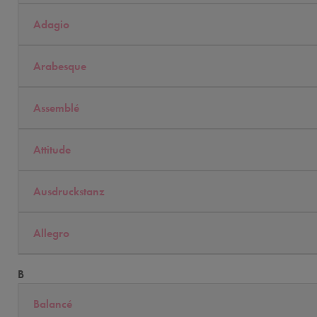
Adagio
Arabesque
Assemblé
Attitude
Ausdruckstanz
Allegro
B
Balancé