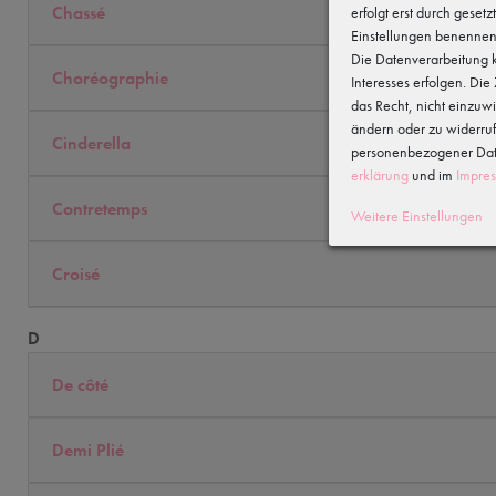
Chassé
erfolgt erst durch gesetz
Einstellungen benennen
Die Datenverarbeitung k
Choréographie
Interesses erfolgen. Di
das Recht, nicht einzuw
ändern oder zu widerru
Cinderella
personenbezogener Date
erklärung
und im
Impre
Contretemps
Weitere Einstellungen
Croisé
D
De côté
Demi Plié