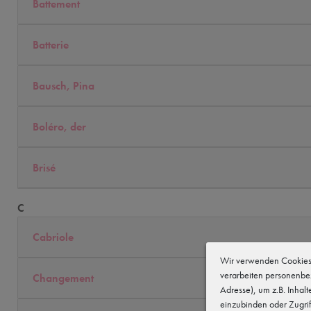
Battement
Batterie
Bausch, Pina
Boléro, der
Brisé
C
Cabriole
Wir verwenden Cookies 
verarbeiten personenbe
Changement
Adresse), um z.B. Inhal
einzubinden oder Zugrif