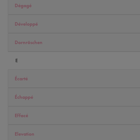
Dégagé
Développé
Dornröschen
E
Écarté
Échappé
Effacé
Elevation