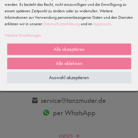
werden. Es besteht das Recht, nicht einzuwilligen und die Einwilligung zu
einem späteren Zeitpunkt zu ändern oder zu widerrufen. Weitere
Informationen zur Verwendung personenbezogener Daten und den Diensten
erklären wir in unserer
Daten­schutz­erklärung
und im
Impressum
.
Abonnieren
Weitere Einstellungen
Hiermit bestätige ich, dass ich die
Daten­schutz­erklärung
gelesen habe.
Meine Einwilligung kann ich jederzeit widerrufen.
Alle akzeptieren
Alle ablehnen
DU HAST FRAGEN? WIR HELFEN DIR GERNE WEITER.
Auswahl akzeptieren
033606-779250
service@tanzmuster.de
per WhatsApp
INFOS