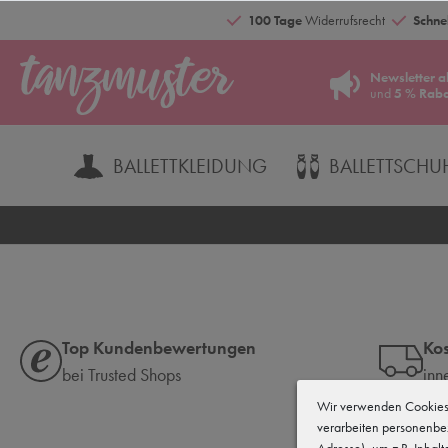
100 Tage
Widerrufsrecht
Schnel
Newsletter a
und
5 % Raba
BALLETTKLEIDUNG
BALLETTSCHU
Top Kundenbewertungen
Kos
bei Trusted Shops
inn
Wir verwenden Cookies 
verarbeiten personenbe
Adresse), um z.B. Inhal