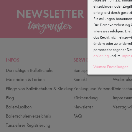
einzubinden oder Zugrif
NEWSLETTER
erfolgt erst durch gesetz
Einstellungen benennen
Die Datenverarbeitung k
News
Interesses erfolgen. Di
das Recht, nicht einzuw
ändern oder zu widerru
personenbezogener Date
erklärung
und im
Impre
INFOS
SERVICE
RECHTLI
Weitere Einstellungen
Die richtigen Ballettschuhe
Bonusprogramm
AGB
Materialien & Farben
Kontakt
Widerrufs
Pflege von Ballettschuhen & Kleidung
Zahlung und Versand
Datenschu
Blog
Rücksendung
Impressu
Ballett-Lexikon
Newsletter
Vertrag wi
Ballettschulenverzeichnis
FAQ
Tanzlehrer Registrierung