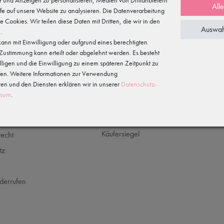
All
5 %
fe auf unsere Website zu analysieren. Die Datenverarbeitung
te Cookies. Wir teilen diese Daten mit Dritten, die wir in den
Auswah
.
für Deine
ann mit Einwilligung oder aufgrund eines berechtigten
Hiermit bestätige ich, dass ich die
Daten­schutz­
letteranmeldung
e Zustimmung kann erteilt oder abgelehnt werden. Es besteht
illigen und die Einwilligung zu einem späteren Zeitpunkt zu
fen. Weitere Informationen zur Verwendung
n und den Diensten erklären wir in unserer
Daten­schutz­
ssum
.
CHES
SICHER EINKAUFEN
recht
tz
m
derrufen