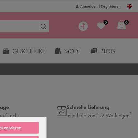
Anmelden
Registrieren
0
0
GESCHENKE
MODE
BLOG
Tage
Schnelle Lieferung
*
rufsrecht
innerhalb von 1-2 Werktagen
 akzeptieren