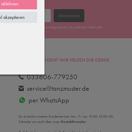
e ablehnen
Abonnieren
l akzeptieren
erklärung
gelesen habe. Meine Einwilligung kann ich jederzeit widerrufen.
DU HAST FRAGEN? WIR HELFEN DIR GERNE
WEITER.
033606-779250
service@tanzmuster.de
per WhatsApp
Du erreichst unseren Kundenservice: Mo.- Fr. von 10.00-18.00 Uhr
Schreibe uns auch über unser
Kontaktformular