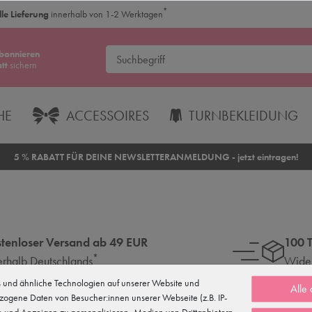
*
le Lieferung
innerhalb von 1-2 Werktagen
bonnieren
tt
sichern
HE
ACCESSOIRES
TURNBEKLEIDUNG
5 % RABATT FÜR DEINE NEWSLETTERANMELDUNG - jetzt eintragen!
tenloser Versand ab 49 EUR
100 
*
erhalb Deutschlands
Wider
und ähnliche Technologien auf unserer Website und
Alle
zogene Daten von Besucher:innen unserer Webseite (z.B. IP-
te und Anzeigen zu personalisieren, Medien von Drittanbietern