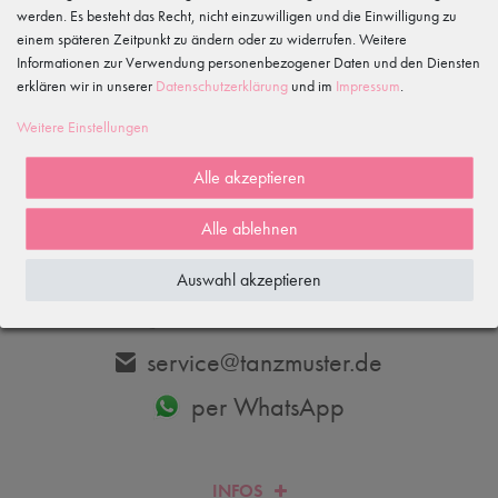
werden. Es besteht das Recht, nicht einzuwilligen und die Einwilligung zu
einem späteren Zeitpunkt zu ändern oder zu widerrufen. Weitere
Informationen zur Verwendung personenbezogener Daten und den Diensten
erklären wir in unserer
Daten­schutz­erklärung
und im
Impressum
.
Abonnieren
Weitere Einstellungen
Hiermit bestätige ich, dass ich die
Daten­schutz­erklärung
gelesen habe.
Meine Einwilligung kann ich jederzeit widerrufen.
Alle akzeptieren
Alle ablehnen
DU HAST FRAGEN? WIR HELFEN DIR GERNE WEITER.
Auswahl akzeptieren
033606-779250
service@tanzmuster.de
per WhatsApp
INFOS