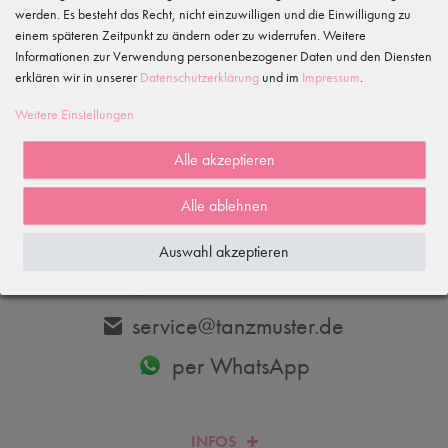
werden. Es besteht das Recht, nicht einzuwilligen und die Einwilligung zu
einem späteren Zeitpunkt zu ändern oder zu widerrufen. Weitere
Informationen zur Verwendung personenbezogener Daten und den Diensten
erklären wir in unserer
Daten­schutz­erklärung
und im
Impressum
.
Abonnieren
Weitere Einstellungen
Hiermit bestätige ich, dass ich die
Daten­schutz­erklärung
gelesen habe.
Meine Einwilligung kann ich jederzeit widerrufen.
Alle akzeptieren
Alle ablehnen
DU HAST FRAGEN? WIR HELFEN DIR GERNE WEITER.
Auswahl akzeptieren
033606-779250
service@tanzmuster.de
per WhatsApp
INFOS