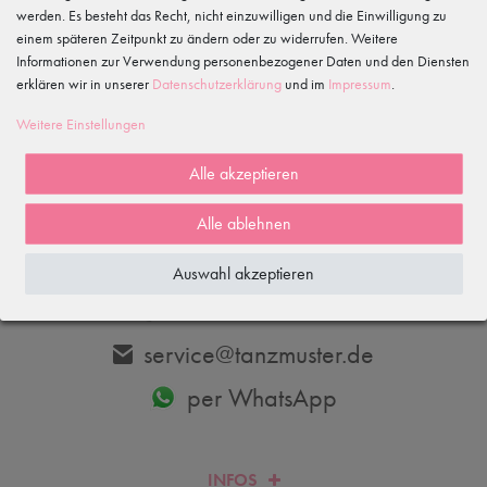
werden. Es besteht das Recht, nicht einzuwilligen und die Einwilligung zu
einem späteren Zeitpunkt zu ändern oder zu widerrufen. Weitere
Informationen zur Verwendung personenbezogener Daten und den Diensten
erklären wir in unserer
Daten­schutz­erklärung
und im
Impressum
.
Abonnieren
Weitere Einstellungen
Hiermit bestätige ich, dass ich die
Daten­schutz­erklärung
gelesen habe.
Meine Einwilligung kann ich jederzeit widerrufen.
Alle akzeptieren
Alle ablehnen
DU HAST FRAGEN? WIR HELFEN DIR GERNE WEITER.
Auswahl akzeptieren
033606-779250
service@tanzmuster.de
per WhatsApp
INFOS