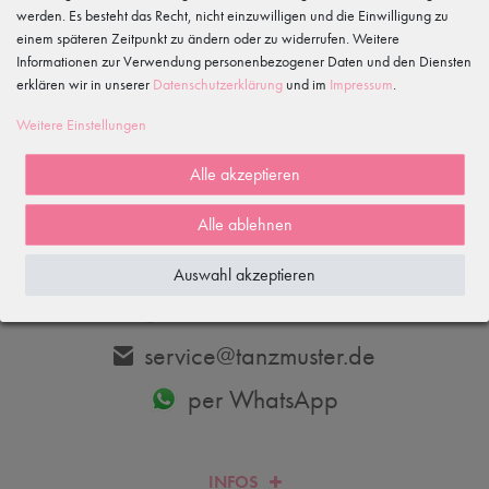
werden. Es besteht das Recht, nicht einzuwilligen und die Einwilligung zu
einem späteren Zeitpunkt zu ändern oder zu widerrufen. Weitere
Informationen zur Verwendung personenbezogener Daten und den Diensten
erklären wir in unserer
Daten­schutz­erklärung
und im
Impressum
.
Abonnieren
Weitere Einstellungen
Hiermit bestätige ich, dass ich die
Daten­schutz­erklärung
gelesen habe.
Meine Einwilligung kann ich jederzeit widerrufen.
Alle akzeptieren
Alle ablehnen
DU HAST FRAGEN? WIR HELFEN DIR GERNE WEITER.
Auswahl akzeptieren
033606-779250
service@tanzmuster.de
per WhatsApp
INFOS