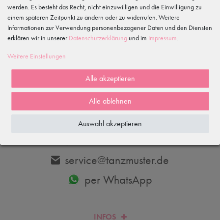
werden. Es besteht das Recht, nicht einzuwilligen und die Einwilligung zu
einem späteren Zeitpunkt zu ändern oder zu widerrufen. Weitere
Informationen zur Verwendung personenbezogener Daten und den Diensten
erklären wir in unserer
Daten­schutz­erklärung
und im
Impressum
.
Abonnieren
Weitere Einstellungen
Hiermit bestätige ich, dass ich die
Daten­schutz­erklärung
gelesen habe.
Meine Einwilligung kann ich jederzeit widerrufen.
Alle akzeptieren
Alle ablehnen
DU HAST FRAGEN? WIR HELFEN DIR GERNE WEITER.
Auswahl akzeptieren
033606-779250
service@tanzmuster.de
per WhatsApp
INFOS