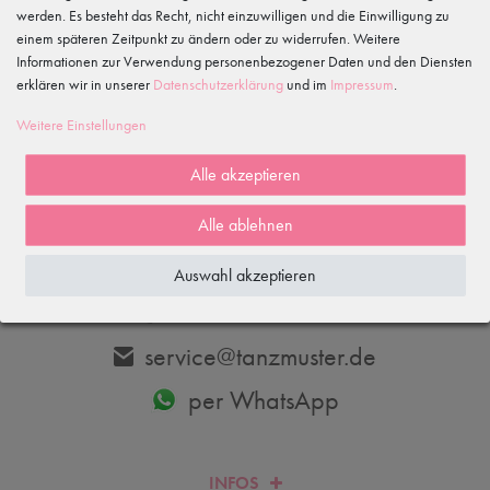
werden. Es besteht das Recht, nicht einzuwilligen und die Einwilligung zu
einem späteren Zeitpunkt zu ändern oder zu widerrufen. Weitere
Informationen zur Verwendung personenbezogener Daten und den Diensten
erklären wir in unserer
Daten­schutz­erklärung
und im
Impressum
.
Abonnieren
Weitere Einstellungen
Hiermit bestätige ich, dass ich die
Daten­schutz­erklärung
gelesen habe.
Meine Einwilligung kann ich jederzeit widerrufen.
Alle akzeptieren
Alle ablehnen
DU HAST FRAGEN? WIR HELFEN DIR GERNE WEITER.
Auswahl akzeptieren
033606-779250
service@tanzmuster.de
per WhatsApp
INFOS