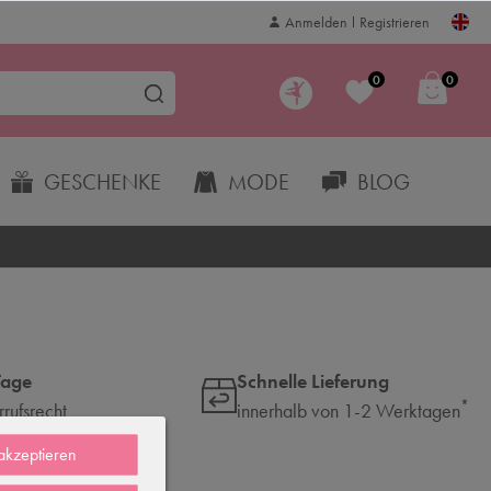
Anmelden
Registrieren
0
0
GESCHENKE
MODE
BLOG
Tage
Schnelle Lieferung
*
rufsrecht
innerhalb von 1-2 Werktagen
 akzeptieren