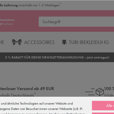
*
le Lieferung
innerhalb von 1-2 Werktagen
bonnieren
tt
sichern
HE
ACCESSOIRES
TURNBEKLEIDUNG
5 % RABATT FÜR DEINE NEWSLETTERANMELDUNG - jetzt eintragen!
tenloser Versand ab 49 EUR
100 
*
erhalb Deutschlands
Wider
und ähnliche Technologien auf unserer Website und
Alle
zogene Daten von Besucher:innen unserer Webseite (z.B. IP-
te und Anzeigen zu personalisieren, Medien von Drittanbietern