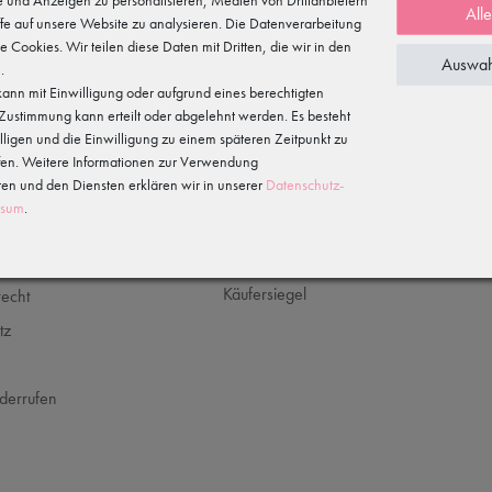
All
5 %
fe auf unsere Website zu analysieren. Die Datenverarbeitung
te Cookies. Wir teilen diese Daten mit Dritten, die wir in den
Auswah
.
für Deine
ann mit Einwilligung oder aufgrund eines berechtigten
Hiermit bestätige ich, dass ich die
Daten­schutz­
letteranmeldung
e Zustimmung kann erteilt oder abgelehnt werden. Es besteht
illigen und die Einwilligung zu einem späteren Zeitpunkt zu
fen. Weitere Informationen zur Verwendung
n und den Diensten erklären wir in unserer
Daten­schutz­
ssum
.
CHES
SICHER EINKAUFEN
recht
tz
m
derrufen