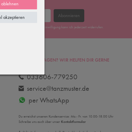
e ablehnen
Abonnieren
l akzeptieren
erklärung
gelesen habe. Meine Einwilligung kann ich jederzeit widerrufen.
DU HAST FRAGEN? WIR HELFEN DIR GERNE
WEITER.
033606-779250
service@tanzmuster.de
per WhatsApp
Du erreichst unseren Kundenservice: Mo.- Fr. von 10.00-18.00 Uhr
Schreibe uns auch über unser
Kontaktformular