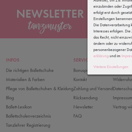
einzubinden oder Zugrif
NEWSLETTER
erfolgt erst durch gesetz
Einstellungen benennen
Die Datenverarbeitung k
News
Interesses erfolgen. Di
das Recht, nicht einzuw
ändern oder zu widerru
personenbezogener Date
erklärung
und im
Impre
INFOS
SERVICE
RECHTLI
Weitere Einstellungen
Die richtigen Ballettschuhe
Bonusprogramm
AGB
Materialien & Farben
Kontakt
Widerrufs
Pflege von Ballettschuhen & Kleidung
Zahlung und Versand
Datenschu
Blog
Rücksendung
Impressu
Ballett-Lexikon
Newsletter
Vertrag wi
Ballettschulenverzeichnis
FAQ
Tanzlehrer Registrierung