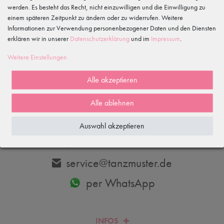
werden. Es besteht das Recht, nicht einzuwilligen und die Einwilligung zu
einem späteren Zeitpunkt zu ändern oder zu widerrufen. Weitere
Informationen zur Verwendung personenbezogener Daten und den Diensten
erklären wir in unserer
Daten­schutz­erklärung
und im
Impressum
.
Abonnieren
Weitere Einstellungen
Hiermit bestätige ich, dass ich die
Daten­schutz­erklärung
gelesen habe.
Meine Einwilligung kann ich jederzeit widerrufen.
Alle akzeptieren
Alle ablehnen
DU HAST FRAGEN? WIR HELFEN DIR GERNE WEITER.
Auswahl akzeptieren
033606-779250
service@tanzmuster.de
per WhatsApp
INFOS