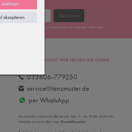
e ablehnen
Abonnieren
l akzeptieren
erklärung
gelesen habe. Meine Einwilligung kann ich jederzeit widerrufen.
DU HAST FRAGEN? WIR HELFEN DIR GERNE
WEITER.
033606-779250
service@tanzmuster.de
per WhatsApp
Du erreichst unseren Kundenservice: Mo.- Fr. von 10.00-18.00 Uhr
Schreibe uns auch über unser
Kontaktformular