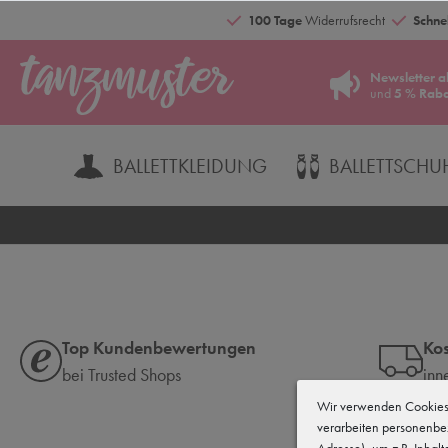
100 Tage
Widerrufsrecht
Schnel
Newsletter a
und
5 % Raba
BALLETTKLEIDUNG
BALLETTSCHU
Top Kundenbewertungen
Kos
bei Trusted Shops
inn
Wir verwenden Cookies 
verarbeiten personenbe
Adresse), um z.B. Inhal