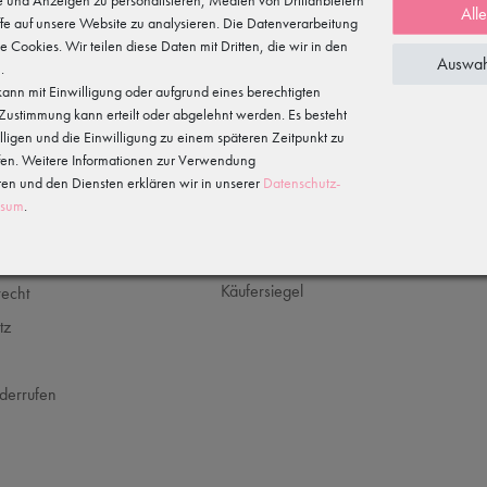
All
5 %
fe auf unsere Website zu analysieren. Die Datenverarbeitung
te Cookies. Wir teilen diese Daten mit Dritten, die wir in den
Auswah
.
für Deine
ann mit Einwilligung oder aufgrund eines berechtigten
Hiermit bestätige ich, dass ich die
Daten­schutz­
letteranmeldung
e Zustimmung kann erteilt oder abgelehnt werden. Es besteht
illigen und die Einwilligung zu einem späteren Zeitpunkt zu
fen. Weitere Informationen zur Verwendung
n und den Diensten erklären wir in unserer
Daten­schutz­
ssum
.
CHES
SICHER EINKAUFEN
recht
tz
m
derrufen