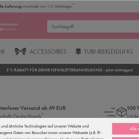
*
le Lieferung
innerhalb von 1-2 Werktagen
bonnieren
tt
sichern
HE
ACCESSOIRES
TURNBEKLEIDUNG
5 % RABATT FÜR DEINE NEWSLETTERANMELDUNG - jetzt eintragen!
tenloser Versand ab 49 EUR
100 
*
erhalb Deutschlands
Wider
und ähnliche Technologien auf unserer Website und
Alle
zogene Daten von Besucher:innen unserer Webseite (z.B. IP-
te und Anzeigen zu personalisieren, Medien von Drittanbietern