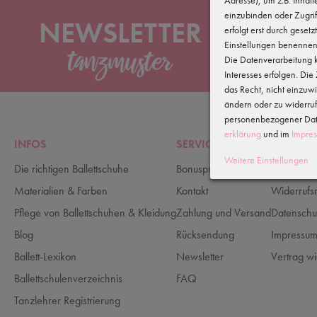
einzubinden oder Zugrif
NEWSLETTER
erfolgt erst durch gesetz
Einstellungen benennen
Die Datenverarbeitung k
News
Interesses erfolgen. Di
das Recht, nicht einzuw
ändern oder zu widerru
personenbezogener Date
erklärung
und im
Impre
INFOS
SERVICE
RECHTLI
Weitere Einstellungen
Die richtigen Ballettschuhe
Bonusprogramm
AGB
Materialien & Farben
Kontakt
Widerrufs
Pflege von Ballettschuhen & Kleidung
Zahlung und Versand
Datenschu
Blog
Rücksendung
Impressu
Ballett-Lexikon
Newsletter
Vertrag wi
Ballettschulenverzeichnis
FAQ
Tanzlehrer Registrierung