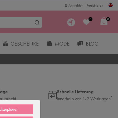
Anmelden
Registrieren
0
0
GESCHENKE
MODE
BLOG
Tage
Schnelle Lieferung
*
rufsrecht
innerhalb von 1-2 Werktagen
 akzeptieren