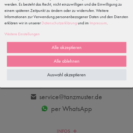
werden. Es besteht das Recht, nicht einzuwilligen und die Einwilligung zu
einem späteren Zeitpunkt zu ändern oder zu widerrufen. Weitere
Informationen zur Verwendung personenbezogener Daten und den Diensten
erklären wir in unserer
Daten­schutz­erklärung
und im
Impressum
.
Abonnieren
Weitere Einstellungen
Hiermit bestätige ich, dass ich die
Daten­schutz­erklärung
gelesen habe.
Meine Einwilligung kann ich jederzeit widerrufen.
Alle akzeptieren
Alle ablehnen
DU HAST FRAGEN? WIR HELFEN DIR GERNE WEITER.
Auswahl akzeptieren
033606-779250
service@tanzmuster.de
per WhatsApp
INFOS