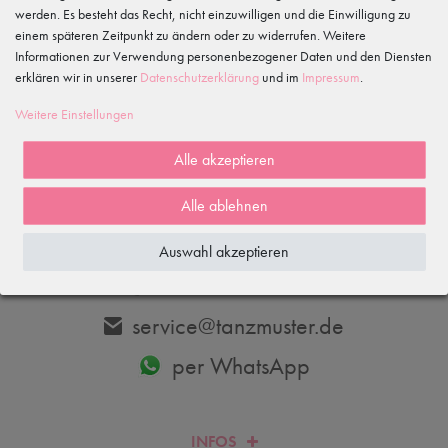
werden. Es besteht das Recht, nicht einzuwilligen und die Einwilligung zu
einem späteren Zeitpunkt zu ändern oder zu widerrufen. Weitere
Informationen zur Verwendung personenbezogener Daten und den Diensten
erklären wir in unserer
Daten­schutz­erklärung
und im
Impressum
.
Abonnieren
Weitere Einstellungen
Hiermit bestätige ich, dass ich die
Daten­schutz­erklärung
gelesen habe.
Meine Einwilligung kann ich jederzeit widerrufen.
Alle akzeptieren
Alle ablehnen
DU HAST FRAGEN? WIR HELFEN DIR GERNE WEITER.
Auswahl akzeptieren
033606-779250
service@tanzmuster.de
per WhatsApp
INFOS