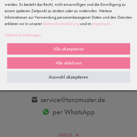
werden. Es besteht das Recht, nicht einzuwilligen und die Einwilligung zu
einem späteren Zeitpunkt zu ändern oder zu widerrufen. Weitere
Informationen zur Verwendung personenbezogener Daten und den Diensten
erklären wir in unserer
Daten­schutz­erklärung
und im
Impressum
.
Abonnieren
Weitere Einstellungen
Hiermit bestätige ich, dass ich die
Daten­schutz­erklärung
gelesen habe.
Meine Einwilligung kann ich jederzeit widerrufen.
Alle akzeptieren
Alle ablehnen
DU HAST FRAGEN? WIR HELFEN DIR GERNE WEITER.
Auswahl akzeptieren
033606-779250
service@tanzmuster.de
per WhatsApp
INFOS