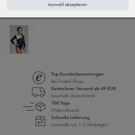
Auswahl akzeptieren
ZULETZT ANGESEHEN
Top Kundenbewertungen
bei Trusted Shops
Kostenloser Versand ab 49 EUR
innerhalb Deutschlands
*
100 Tage
Widerrufsrecht
Schnelle Lieferung
innerhalb von 1-2 Werktagen
*