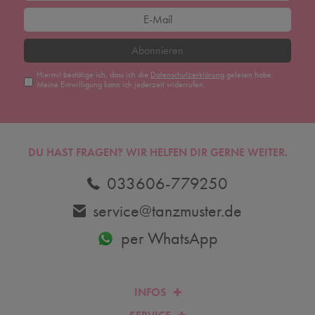
Abonnieren
Hiermit bestätige ich, dass ich die
Daten­schutz­erklärung
gelesen habe.
Meine Einwilligung kann ich jederzeit widerrufen.
DU HAST FRAGEN? WIR HELFEN DIR GERNE WEITER.
033606-779250
service@tanzmuster.de
per WhatsApp
INFOS