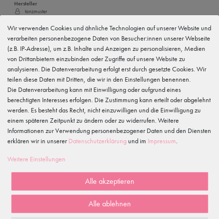
Hersteller
tanzmuster
Gewerbeparkring 2, 15299 Müllrose, Deutschland
service@tanzmuster.de
Wir verwenden Cookies und ähnliche Technologien auf unserer Website und
033606-779250
verarbeiten personenbezogene Daten von Besucher:innen unserer Webseite
(z.B. IP-Adresse), um z.B. Inhalte und Anzeigen zu personalisieren, Medien
von Drittanbietern einzubinden oder Zugriffe auf unsere Website zu
Merkmale
analysieren. Die Datenverarbeitung erfolgt erst durch gesetzte Cookies. Wir
teilen diese Daten mit Dritten, die wir in den Einstellungen benennen.
Die Datenverarbeitung kann mit Einwilligung oder aufgrund eines
Kundenrezensionen
()
berechtigten Interesses erfolgen. Die Zustimmung kann erteilt oder abgelehnt
werden. Es besteht das Recht, nicht einzuwilligen und die Einwilligung zu
5
einem späteren Zeitpunkt zu ändern oder zu widerrufen. Weitere
4
Informationen zur Verwendung personenbezogener Daten und den Diensten
3
erklären wir in unserer
Daten­schutz­erklärung
und im
Impressum
.
2
1
Weitere Einstellungen
Alle akzeptieren
Rezensionen werden geladen...
Alle ablehnen
WIRD OFT GEKAUFT MIT...