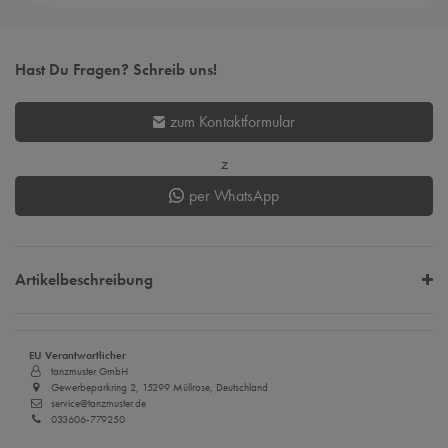
Hast Du Fragen? Schreib uns!
zum Kontaktformular
z
per WhatsApp
Artikelbeschreibung
EU Verantwortlicher
tanzmuster GmbH
Gewerbeparkring 2, 15299 Müllrose, Deutschland
service@tanzmuster.de
033606-779250