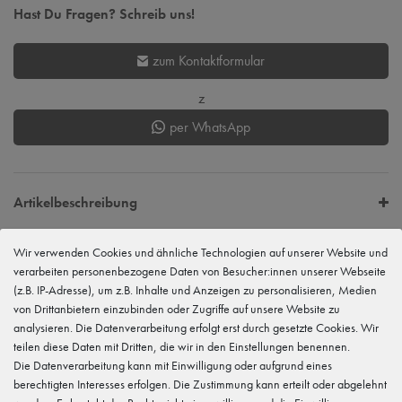
Hast Du Fragen? Schreib uns!
zum Kontaktformular
z
per WhatsApp
Artikelbeschreibung
Wir verwenden Cookies und ähnliche Technologien auf unserer Website und
verarbeiten personenbezogene Daten von Besucher:innen unserer Webseite
EU Verantwortlicher
tanzmuster GmbH
(z.B. IP-Adresse), um z.B. Inhalte und Anzeigen zu personalisieren, Medien
Gewerbeparkring 2, 15299 Müllrose, Deutschland
von Drittanbietern einzubinden oder Zugriffe auf unsere Website zu
service@tanzmuster.de
analysieren. Die Datenverarbeitung erfolgt erst durch gesetzte Cookies. Wir
033606-779250
teilen diese Daten mit Dritten, die wir in den Einstellungen benennen.
Hersteller
Die Datenverarbeitung kann mit Einwilligung oder aufgrund eines
tanzmuster
berechtigten Interesses erfolgen. Die Zustimmung kann erteilt oder abgelehnt
Gewerbeparkring 2, 15299 Müllrose, Deutschland