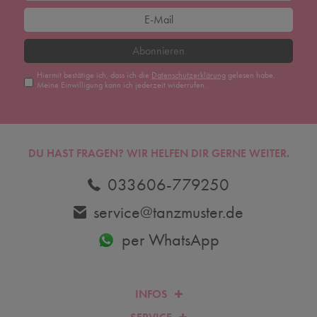
Abonnieren
Hiermit bestätige ich, dass ich die
Daten­schutz­erklärung
gelesen habe.
Meine Einwilligung kann ich jederzeit widerrufen.
DU HAST FRAGEN? WIR HELFEN DIR GERNE WEITER.
033606-779250
service@tanzmuster.de
per WhatsApp
INFOS