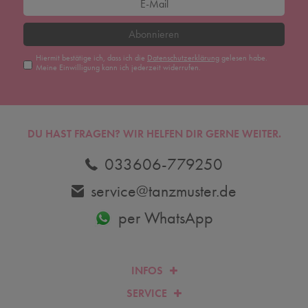
Abonnieren
Hiermit bestätige ich, dass ich die
Daten­schutz­erklärung
gelesen habe.
Meine Einwilligung kann ich jederzeit widerrufen.
DU HAST FRAGEN? WIR HELFEN DIR GERNE WEITER.
033606-779250
service@tanzmuster.de
per WhatsApp
INFOS
SERVICE