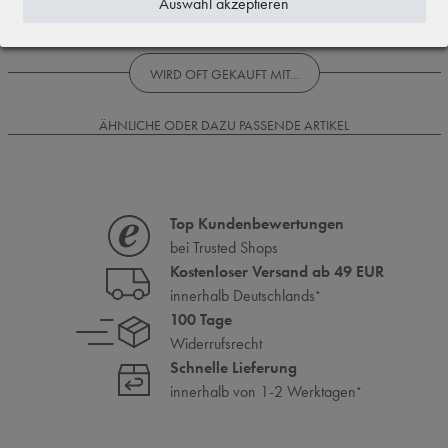
Auswahl akzeptieren
Rezensionen werden geladen...
WIRD OFT GEKAUFT MIT...
ÄHNLICHE ODER DAZU PASSENDE ARTIKEL
Top Kundenbewertungen
bei Trusted Shops
Kostenloser Versand ab 49 EUR
innerhalb Deutschlands
*
100 Tage
Widerrufsrecht
Schnelle Lieferung
innerhalb von 1-2 Werktagen
*