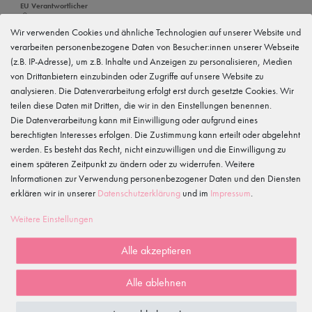
EU Verantwortlicher
tanzmuster GmbH
Gewerbeparkring 2, 15299 Müllrose, Deutschland
Wir verwenden Cookies und ähnliche Technologien auf unserer Website und
service@tanzmuster.de
verarbeiten personenbezogene Daten von Besucher:innen unserer Webseite
033606-779250
(z.B. IP-Adresse), um z.B. Inhalte und Anzeigen zu personalisieren, Medien
von Drittanbietern einzubinden oder Zugriffe auf unsere Website zu
Hersteller
tanzmuster
analysieren. Die Datenverarbeitung erfolgt erst durch gesetzte Cookies. Wir
Gewerbeparkring 2, 15299 Müllrose, Deutschland
teilen diese Daten mit Dritten, die wir in den Einstellungen benennen.
service@tanzmuster.de
Die Datenverarbeitung kann mit Einwilligung oder aufgrund eines
033606-779250
berechtigten Interesses erfolgen. Die Zustimmung kann erteilt oder abgelehnt
werden. Es besteht das Recht, nicht einzuwilligen und die Einwilligung zu
Merkmale
einem späteren Zeitpunkt zu ändern oder zu widerrufen. Weitere
Informationen zur Verwendung personenbezogener Daten und den Diensten
erklären wir in unserer
Daten­schutz­erklärung
und im
Impressum
.
Kundenrezensionen
()
Weitere Einstellungen
5
4
Alle akzeptieren
3
2
Alle ablehnen
1