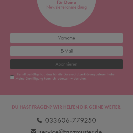
für Deine
Newsletteranmeldung
Abonnieren
Hiermit bestätige ich, dass ich die
Daten­schutz­erklärung
gelesen habe.
Meine Einwilligung kann ich jederzeit widerrufen.
DU HAST FRAGEN? WIR HELFEN DIR GERNE WEITER.
033606-779250
service@tanzmuster.de