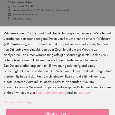
EU Verantwortlicher
tanzmuster GmbH
Gewerbeparkring 2, 15299 Müllrose, Deutschland
service@tanzmuster.de
033606-779250
Hersteller
tanzmuster
Wir verwenden Cookies und ähnliche Technologien auf unserer Website und
Gewerbeparkring 2, 15299 Müllrose, Deutschland
verarbeiten personenbezogene Daten von Besucher:innen unserer Webseite
service@tanzmuster.de
(z.B. IP-Adresse), um z.B. Inhalte und Anzeigen zu personalisieren, Medien
033606-779250
von Drittanbietern einzubinden oder Zugriffe auf unsere Website zu
analysieren. Die Datenverarbeitung erfolgt erst durch gesetzte Cookies. Wir
Merkmale
teilen diese Daten mit Dritten, die wir in den Einstellungen benennen.
Die Datenverarbeitung kann mit Einwilligung oder aufgrund eines
berechtigten Interesses erfolgen. Die Zustimmung kann erteilt oder abgelehnt
Kundenrezensionen
()
werden. Es besteht das Recht, nicht einzuwilligen und die Einwilligung zu
einem späteren Zeitpunkt zu ändern oder zu widerrufen. Weitere
5
Informationen zur Verwendung personenbezogener Daten und den Diensten
4
erklären wir in unserer
Daten­schutz­erklärung
und im
Impressum
.
3
Weitere Einstellungen
2
1
Alle akzeptieren