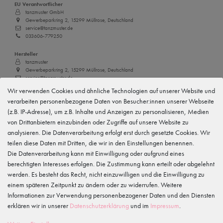
EU Verantwortlicher
tanzmuster GmbH
Gewerbeparkring 2, 15299 Müllrose, Deutschland
service@tanzmuster.de
033606-779250
Hersteller
tanzmuster
Gewerbeparkring 2, 15299 Müllrose, Deutschland
service@tanzmuster.de
033606-779250
Wir verwenden Cookies und ähnliche Technologien auf unserer Website und
verarbeiten personenbezogene Daten von Besucher:innen unserer Webseite
(z.B. IP-Adresse), um z.B. Inhalte und Anzeigen zu personalisieren, Medien
Merkmale
von Drittanbietern einzubinden oder Zugriffe auf unsere Website zu
analysieren. Die Datenverarbeitung erfolgt erst durch gesetzte Cookies. Wir
teilen diese Daten mit Dritten, die wir in den Einstellungen benennen.
Kundenrezensionen
()
Die Datenverarbeitung kann mit Einwilligung oder aufgrund eines
berechtigten Interesses erfolgen. Die Zustimmung kann erteilt oder abgelehnt
5
werden. Es besteht das Recht, nicht einzuwilligen und die Einwilligung zu
4
einem späteren Zeitpunkt zu ändern oder zu widerrufen. Weitere
3
Informationen zur Verwendung personenbezogener Daten und den Diensten
2
erklären wir in unserer
Daten­schutz­erklärung
und im
Impressum
.
1