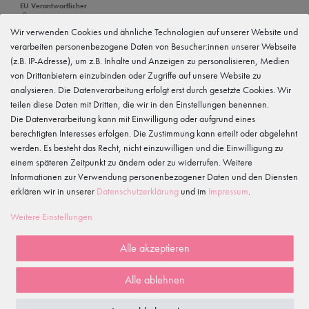
EU Verantwortlicher
tanzmuster GmbH
Gewerbeparkring 2, 15299 Müllrose, Deutschland
Wir verwenden Cookies und ähnliche Technologien auf unserer Website und
service@tanzmuster.de
verarbeiten personenbezogene Daten von Besucher:innen unserer Webseite
033606-779250
(z.B. IP-Adresse), um z.B. Inhalte und Anzeigen zu personalisieren, Medien
von Drittanbietern einzubinden oder Zugriffe auf unsere Website zu
Hersteller
tanzmuster
analysieren. Die Datenverarbeitung erfolgt erst durch gesetzte Cookies. Wir
Gewerbeparkring 2, 15299 Müllrose, Deutschland
teilen diese Daten mit Dritten, die wir in den Einstellungen benennen.
service@tanzmuster.de
Die Datenverarbeitung kann mit Einwilligung oder aufgrund eines
033606-779250
berechtigten Interesses erfolgen. Die Zustimmung kann erteilt oder abgelehnt
werden. Es besteht das Recht, nicht einzuwilligen und die Einwilligung zu
Merkmale
einem späteren Zeitpunkt zu ändern oder zu widerrufen. Weitere
Informationen zur Verwendung personenbezogener Daten und den Diensten
erklären wir in unserer
Daten­schutz­erklärung
und im
Impressum
.
Kundenrezensionen
()
Weitere Einstellungen
5
4
Alle akzeptieren
3
2
Alle ablehnen
1