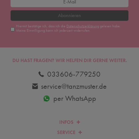
Abonnieren
Hiermit bestätige ich, dass ich die
Daten­schutz­erklärung
gelesen habe.
Meine Einwilligung kann ich jederzeit widerrufen.
DU HAST FRAGEN? WIR HELFEN DIR GERNE WEITER.
033606-779250
service@tanzmuster.de
per WhatsApp
INFOS
SERVICE