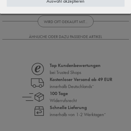
Auswahl akzeptieren
Rezensionen werden geladen...
WIRD OFT GEKAUFT MIT...
ÄHNLICHE ODER DAZU PASSENDE ARTIKEL
Top Kundenbewertungen
bei Trusted Shops
Kostenloser Versand ab 49 EUR
innerhalb Deutschlands
*
100 Tage
Widerrufsrecht
Schnelle Lieferung
innerhalb von 1-2 Werktagen
*