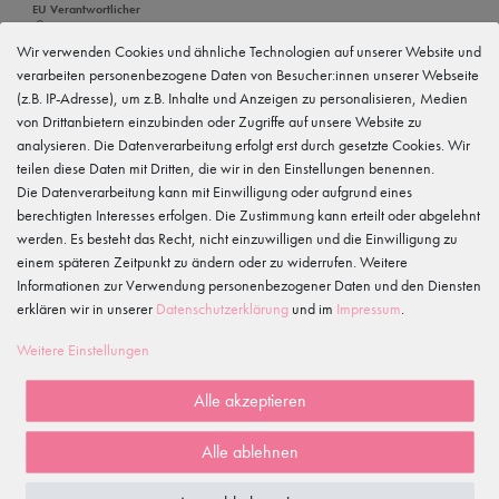
EU Verantwortlicher
tanzmuster GmbH
Gewerbeparkring 2, 15299 Müllrose, Deutschland
Wir verwenden Cookies und ähnliche Technologien auf unserer Website und
service@tanzmuster.de
verarbeiten personenbezogene Daten von Besucher:innen unserer Webseite
033606-779250
(z.B. IP-Adresse), um z.B. Inhalte und Anzeigen zu personalisieren, Medien
von Drittanbietern einzubinden oder Zugriffe auf unsere Website zu
Hersteller
tanzmuster
analysieren. Die Datenverarbeitung erfolgt erst durch gesetzte Cookies. Wir
Gewerbeparkring 2, 15299 Müllrose, Deutschland
teilen diese Daten mit Dritten, die wir in den Einstellungen benennen.
service@tanzmuster.de
Die Datenverarbeitung kann mit Einwilligung oder aufgrund eines
033606-779250
berechtigten Interesses erfolgen. Die Zustimmung kann erteilt oder abgelehnt
werden. Es besteht das Recht, nicht einzuwilligen und die Einwilligung zu
Merkmale
einem späteren Zeitpunkt zu ändern oder zu widerrufen. Weitere
Informationen zur Verwendung personenbezogener Daten und den Diensten
erklären wir in unserer
Daten­schutz­erklärung
und im
Impressum
.
Kundenrezensionen
()
Weitere Einstellungen
5
4
Alle akzeptieren
3
2
Alle ablehnen
1