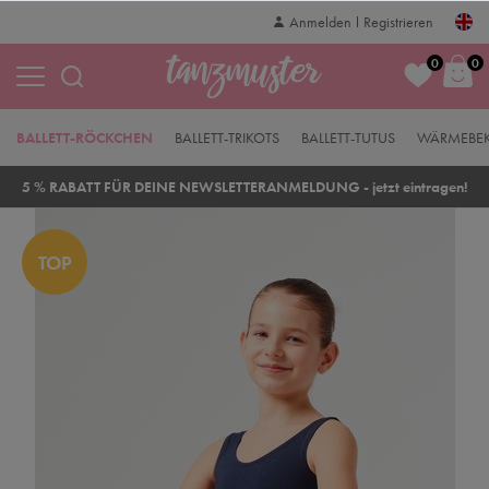
Anmelden
Registrieren
0
0
BALLETT-RÖCKCHEN
BALLETT-TRIKOTS
BALLETT-TUTUS
WÄRMEBE
5 % RABATT FÜR DEINE NEWSLETTERANMELDUNG - jetzt eintragen!
TOP