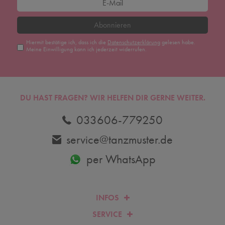
Abonnieren
Hiermit bestätige ich, dass ich die
Daten­schutz­erklärung
gelesen habe.
Meine Einwilligung kann ich jederzeit widerrufen.
DU HAST FRAGEN? WIR HELFEN DIR GERNE WEITER.
033606-779250
service@tanzmuster.de
per WhatsApp
INFOS
SERVICE