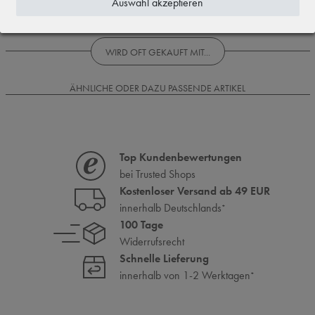
Auswahl akzeptieren
Rezensionen werden geladen...
WIRD OFT GEKAUFT MIT...
ÄHNLICHE ODER DAZU PASSENDE ARTIKEL
Top Kundenbewertungen
bei Trusted Shops
Kostenloser Versand ab 49 EUR
innerhalb Deutschlands
*
100 Tage
Widerrufsrecht
Schnelle Lieferung
innerhalb von 1-2 Werktagen
*