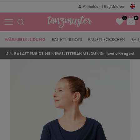
Anmelden
Registrieren
0
0
WÄRMEBEKLEIDUNG
BALLETT-TRIKOTS
BALLETT-RÖCKCHEN
BALL
5 % RABATT FÜR DEINE NEWSLETTERANMELDUNG - jetzt eintragen!