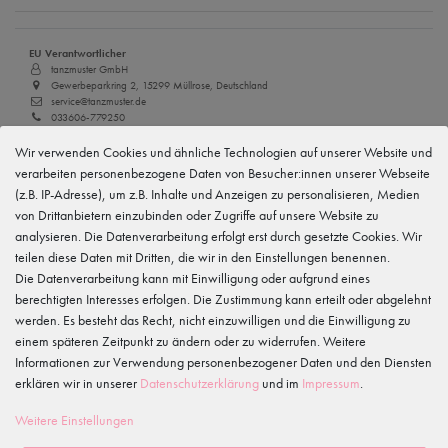
EU Verantwortlicher
tanzmuster GmbH
Gewerbeparkring 2, 15299 Müllrose, Deutschland
service@tanzmuster.de
033606-779250
Wir verwenden Cookies und ähnliche Technologien auf unserer Website und
Hersteller
tanzmuster
verarbeiten personenbezogene Daten von Besucher:innen unserer Webseite
Gewerbeparkring 2, 15299 Müllrose, Deutschland
(z.B. IP-Adresse), um z.B. Inhalte und Anzeigen zu personalisieren, Medien
service@tanzmuster.de
von Drittanbietern einzubinden oder Zugriffe auf unsere Website zu
033606-779250
analysieren. Die Datenverarbeitung erfolgt erst durch gesetzte Cookies. Wir
teilen diese Daten mit Dritten, die wir in den Einstellungen benennen.
Merkmale
Die Datenverarbeitung kann mit Einwilligung oder aufgrund eines
berechtigten Interesses erfolgen. Die Zustimmung kann erteilt oder abgelehnt
werden. Es besteht das Recht, nicht einzuwilligen und die Einwilligung zu
Kundenrezensionen
()
einem späteren Zeitpunkt zu ändern oder zu widerrufen. Weitere
Informationen zur Verwendung personenbezogener Daten und den Diensten
5
erklären wir in unserer
Daten­schutz­erklärung
und im
Impressum
.
4
Weitere Einstellungen
3