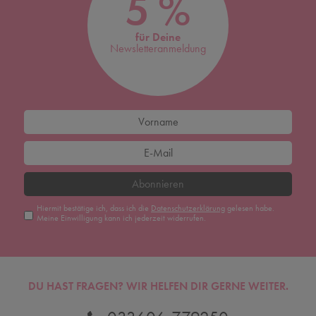
5 %
für Deine
Newsletteranmeldung
Abonnieren
Hiermit bestätige ich, dass ich die
Daten­schutz­erklärung
gelesen habe.
Meine Einwilligung kann ich jederzeit widerrufen.
DU HAST FRAGEN? WIR HELFEN DIR GERNE WEITER.