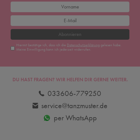
Abonnieren
Hiermit bestätige ich, dass ich die
Daten­schutz­erklärung
gelesen habe.
Meine Einwilligung kann ich jederzeit widerrufen.
DU HAST FRAGEN? WIR HELFEN DIR GERNE WEITER.
033606-779250
service@tanzmuster.de
per WhatsApp