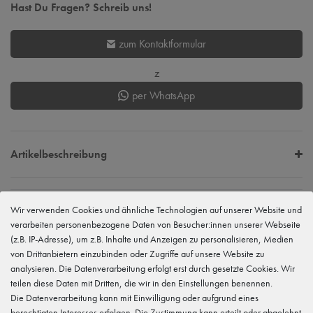
Hast Du Fragen? Schreib uns!
zum Kontaktformular
z
per WhatsApp
Artikelbeschreibung
EU Verantwortlicher
Wir verwenden Cookies und ähnliche Technologien auf unserer Website und
tanzmuster GmbH
verarbeiten personenbezogene Daten von Besucher:innen unserer Webseite
Gewerbeparkring 2, 15299 Müllrose, Deutschland
(z.B. IP-Adresse), um z.B. Inhalte und Anzeigen zu personalisieren, Medien
service@tanzmuster.de
033606-779250
von Drittanbietern einzubinden oder Zugriffe auf unsere Website zu
analysieren. Die Datenverarbeitung erfolgt erst durch gesetzte Cookies. Wir
Hersteller
teilen diese Daten mit Dritten, die wir in den Einstellungen benennen.
tanzmuster
Die Datenverarbeitung kann mit Einwilligung oder aufgrund eines
Gewerbeparkring 2, 15299 Müllrose, Deutschland
service@tanzmuster.de
berechtigten Interesses erfolgen. Die Zustimmung kann erteilt oder abgelehnt