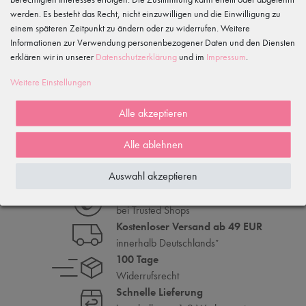
033606-779250
werden. Es besteht das Recht, nicht einzuwilligen und die Einwilligung zu
einem späteren Zeitpunkt zu ändern oder zu widerrufen. Weitere
Informationen zur Verwendung personenbezogener Daten und den Diensten
Merkmale
erklären wir in unserer
Daten­schutz­erklärung
und im
Impressum
.
Weitere Einstellungen
WIRD OFT GEKAUFT MIT...
Alle akzeptieren
ÄHNLICHE ODER DAZU PASSENDE ARTIKEL
Alle ablehnen
Auswahl akzeptieren
Top Kundenbewertungen
bei Trusted Shops
Kostenloser Versand ab 49 EUR
innerhalb Deutschlands
*
100 Tage
Widerrufsrecht
Schnelle Lieferung