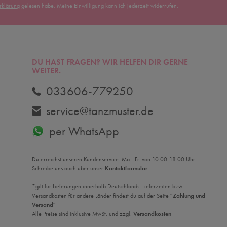
erklärung
gelesen habe. Meine Einwilligung kann ich jederzeit widerrufen.
DU HAST FRAGEN? WIR HELFEN DIR GERNE
WEITER.
033606-779250
service@tanzmuster.de
per WhatsApp
Du erreichst unseren Kundenservice: Mo.- Fr. von 10.00-18.00 Uhr
Schreibe uns auch über unser
Kontaktformular
*gilt für Lieferungen innerhalb Deutschlands. Lieferzeiten bzw.
Versandkosten für andere Länder findest du auf der Seite
"Zahlung und
Versand"
Alle Preise sind inklusive MwSt. und zzgl.
Versandkosten