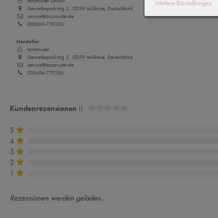
tanzmuster GmbH
Weitere Einstellungen
Gewerbeparkring 2, 15299 Müllrose, Deutschland
service@tanzmuster.de
033606-779250
Hersteller
tanzmuster
Gewerbeparkring 2, 15299 Müllrose, Deutschland
service@tanzmuster.de
033606-779250
Kundenrezensionen
()
5
4
3
2
1
Rezensionen werden geladen...