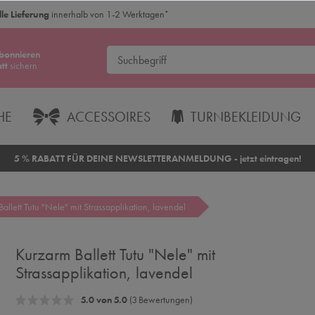
le Lieferung
innerhalb von 1-2 Werktagen
*
bonnieren
tt
sichern
HE
ACCESSOIRES
TURNBEKLEIDUNG
5 % RABATT FÜR DEINE NEWSLETTERANMELDUNG - jetzt eintragen!
allett Tutu "Nele" mit Strassapplikation, lavendel
Kurzarm Ballett Tutu "Nele" mit
Strassapplikation, lavendel
5.0 von 5.0
(3 Bewertungen)