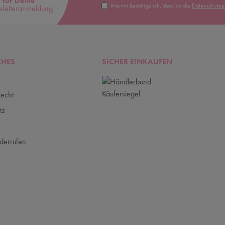
für Deine
Hiermit bestätige ich, dass ich die
Daten­schutz­
letteranmeldung
CHES
SICHER EINKAUFEN
recht
tz
m
derrufen