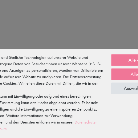
e Strassapplikation am Ausschnitt wirkt edel und gleichzeitig verspielt un
und ähnliche Technologien auf unserer Website und
Alle
zogene Daten von Besucher:innen unserer Webseite (z.B. IP-
te und Anzeigen zu personalisieren, Medien von Drittanbietern
All
fe auf unsere Website zu analysieren. Die Datenverarbeitung
te Cookies. Wir teilen diese Daten mit Dritten, die wir in den
Auswah
.
ann mit Einwilligung oder aufgrund eines berechtigten
e Zustimmung kann erteilt oder abgelehnt werden. Es besteht
illigen und die Einwilligung zu einem späteren Zeitpunkt zu
fen. Weitere Informationen zur Verwendung
n und den Diensten erklären wir in unserer
Daten­schutz­
ssum
.