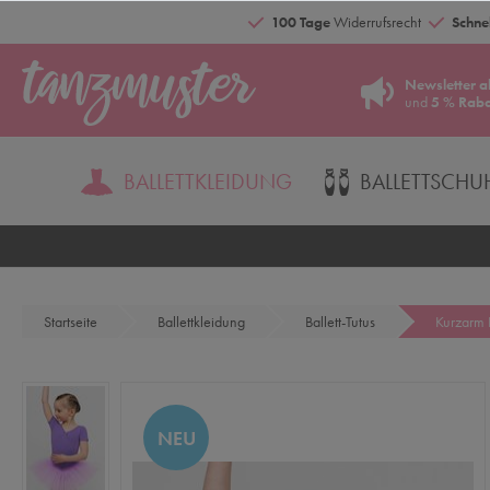
100 Tage
Widerrufsrecht
Schnel
Newsletter a
und
5 % Raba
BALLETTKLEIDUNG
BALLETTSCHU
Startseite
Ballettkleidung
Ballett-Tutus
Kurzarm B
NEU