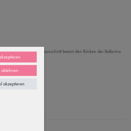
d der tief geraffte Rückenausschnitt betont den Rücken der Ballerina.
 akzeptieren
e ablehnen
l akzeptieren