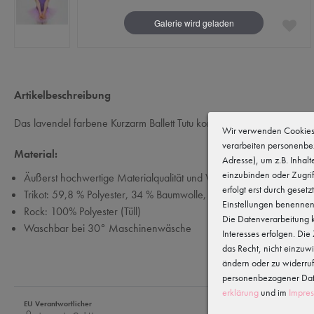
Artikelbeschreibung
Das lavendel farbene Kurzarm Ballett Tutu kommt mit kleinen Extras: di
Wir verwenden Cookies 
verarbeiten personenbe
Material:
Adresse), um z.B. Inhal
einzubinden oder Zugrif
Äußerst hochwertige Materialqualität und Verarbeitung
erfolgt erst durch gesetz
Trikot: 59,8 % Polyester, 34 % Baumwolle, 6,2 % Elasthan
Einstellungen benennen
Rock: 100% Polyester (Tüll)
Die Datenverarbeitung k
Waschbar bei 30° Maschinenwäsche
Interesses erfolgen. Di
das Recht, nicht einzuw
ändern oder zu widerru
personenbezogener Date
erklärung
und im
Impre
EU Verantwortlicher