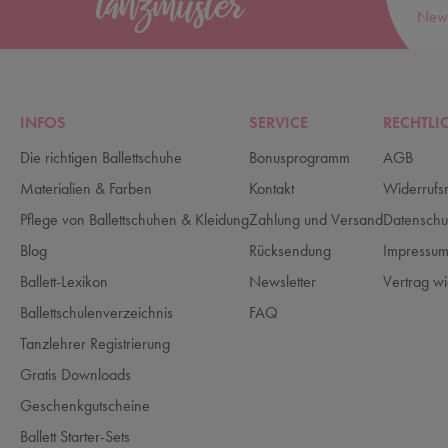
News
INFOS
SERVICE
RECHTLI
Die richtigen Ballettschuhe
Bonusprogramm
AGB
Materialien & Farben
Kontakt
Widerrufs
Pflege von Ballettschuhen & Kleidung
Zahlung und Versand
Datenschu
Blog
Rücksendung
Impressu
Ballett-Lexikon
Newsletter
Vertrag wi
Ballettschulenverzeichnis
FAQ
Tanzlehrer Registrierung
Gratis Downloads
Geschenkgutscheine
Ballett Starter-Sets