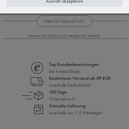
Auswahl akzeptieren
Rezensionen werden geladen...
WIRD OFT GEKAUFT MIT...
ÄHNLICHE ODER DAZU PASSENDE ARTIKEL
Top Kundenbewertungen
bei Trusted Shops
Kostenloser Versand ab 49 EUR
innerhalb Deutschlands
*
100 Tage
Widerrufsrecht
Schnelle Lieferung
innerhalb von 1-2 Werktagen
*