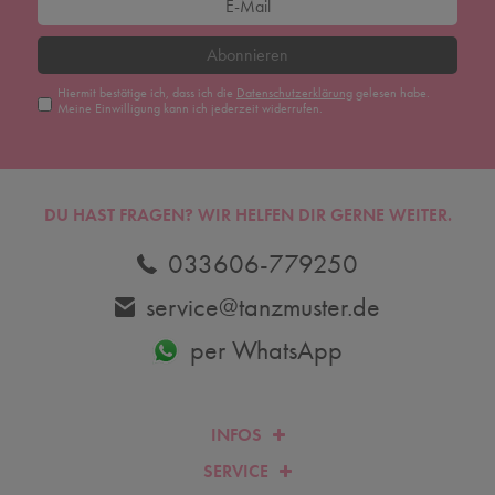
Abonnieren
Hiermit bestätige ich, dass ich die
Daten­schutz­erklärung
gelesen habe.
Meine Einwilligung kann ich jederzeit widerrufen.
DU HAST FRAGEN? WIR HELFEN DIR GERNE WEITER.
033606-779250
service@tanzmuster.de
per WhatsApp
INFOS
SERVICE