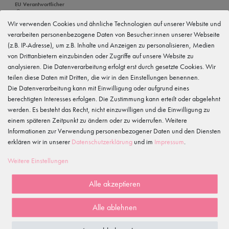
EU Verantwortlicher
tanzmuster GmbH
Gewerbeparkring 2, 15299 Müllrose, Deutschland
Wir verwenden Cookies und ähnliche Technologien auf unserer Website und
service@tanzmuster.de
verarbeiten personenbezogene Daten von Besucher:innen unserer Webseite
033606-779250
(z.B. IP-Adresse), um z.B. Inhalte und Anzeigen zu personalisieren, Medien
von Drittanbietern einzubinden oder Zugriffe auf unsere Website zu
Hersteller
tanzmuster
analysieren. Die Datenverarbeitung erfolgt erst durch gesetzte Cookies. Wir
Gewerbeparkring 2, 15299 Müllrose, Deutschland
teilen diese Daten mit Dritten, die wir in den Einstellungen benennen.
service@tanzmuster.de
Die Datenverarbeitung kann mit Einwilligung oder aufgrund eines
033606-779250
berechtigten Interesses erfolgen. Die Zustimmung kann erteilt oder abgelehnt
werden. Es besteht das Recht, nicht einzuwilligen und die Einwilligung zu
Merkmale
einem späteren Zeitpunkt zu ändern oder zu widerrufen. Weitere
Informationen zur Verwendung personenbezogener Daten und den Diensten
erklären wir in unserer
Daten­schutz­erklärung
und im
Impressum
.
Kundenrezensionen
()
Weitere Einstellungen
5
4
Alle akzeptieren
3
2
Alle ablehnen
1