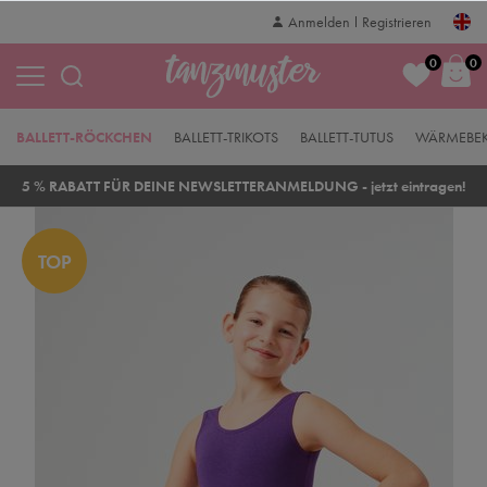
Anmelden
Registrieren
0
0
BALLETT-RÖCKCHEN
BALLETT-TRIKOTS
BALLETT-TUTUS
WÄRMEBE
5 % RABATT FÜR DEINE NEWSLETTERANMELDUNG - jetzt eintragen!
TOP