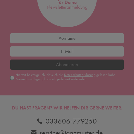
für Deine
Newsletteranmeldung
Abonnieren
Hiermit bestätige ich, dass ich die
Daten­schutz­erklärung
gelesen habe.
Meine Einwilligung kann ich jederzeit widerrufen.
DU HAST FRAGEN? WIR HELFEN DIR GERNE WEITER.
033606-779250
service@tanzmuster.de