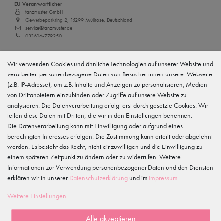
EU Verantwortlicher
tanzmuster GmbH
Gewerbeparkring 2, 15299 Müllrose, Deutschland
service@tanzmuster.de
033606-779250
Hersteller
tanzmuster
Wir verwenden Cookies und ähnliche Technologien auf unserer Website und
Gewerbeparkring 2, 15299 Müllrose, Deutschland
verarbeiten personenbezogene Daten von Besucher:innen unserer Webseite
service@tanzmuster.de
(z.B. IP-Adresse), um z.B. Inhalte und Anzeigen zu personalisieren, Medien
033606-779250
von Drittanbietern einzubinden oder Zugriffe auf unsere Website zu
analysieren. Die Datenverarbeitung erfolgt erst durch gesetzte Cookies. Wir
Merkmale
teilen diese Daten mit Dritten, die wir in den Einstellungen benennen.
Die Datenverarbeitung kann mit Einwilligung oder aufgrund eines
berechtigten Interesses erfolgen. Die Zustimmung kann erteilt oder abgelehnt
Kundenrezensionen
()
werden. Es besteht das Recht, nicht einzuwilligen und die Einwilligung zu
einem späteren Zeitpunkt zu ändern oder zu widerrufen. Weitere
5
Informationen zur Verwendung personenbezogener Daten und den Diensten
4
erklären wir in unserer
Daten­schutz­erklärung
und im
Impressum
.
3
Weitere Einstellungen
2
1
Alle akzeptieren