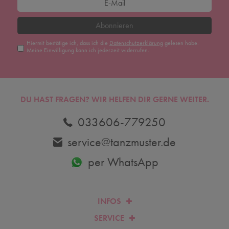
Abonnieren
Hiermit bestätige ich, dass ich die
Daten­schutz­erklärung
gelesen habe.
Meine Einwilligung kann ich jederzeit widerrufen.
DU HAST FRAGEN? WIR HELFEN DIR GERNE WEITER.
033606-779250
service@tanzmuster.de
per WhatsApp
INFOS
SERVICE