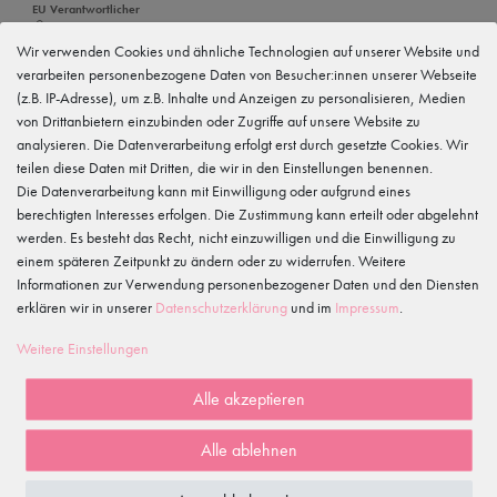
EU Verantwortlicher
tanzmuster GmbH
Gewerbeparkring 2, 15299 Müllrose, Deutschland
Wir verwenden Cookies und ähnliche Technologien auf unserer Website und
service@tanzmuster.de
verarbeiten personenbezogene Daten von Besucher:innen unserer Webseite
033606-779250
(z.B. IP-Adresse), um z.B. Inhalte und Anzeigen zu personalisieren, Medien
von Drittanbietern einzubinden oder Zugriffe auf unsere Website zu
Hersteller
tanzmuster
analysieren. Die Datenverarbeitung erfolgt erst durch gesetzte Cookies. Wir
Gewerbeparkring 2, 15299 Müllrose, Deutschland
teilen diese Daten mit Dritten, die wir in den Einstellungen benennen.
service@tanzmuster.de
Die Datenverarbeitung kann mit Einwilligung oder aufgrund eines
033606-779250
berechtigten Interesses erfolgen. Die Zustimmung kann erteilt oder abgelehnt
werden. Es besteht das Recht, nicht einzuwilligen und die Einwilligung zu
Merkmale
einem späteren Zeitpunkt zu ändern oder zu widerrufen. Weitere
Informationen zur Verwendung personenbezogener Daten und den Diensten
erklären wir in unserer
Daten­schutz­erklärung
und im
Impressum
.
Kundenrezensionen
()
Weitere Einstellungen
5
4
Alle akzeptieren
3
2
Alle ablehnen
1