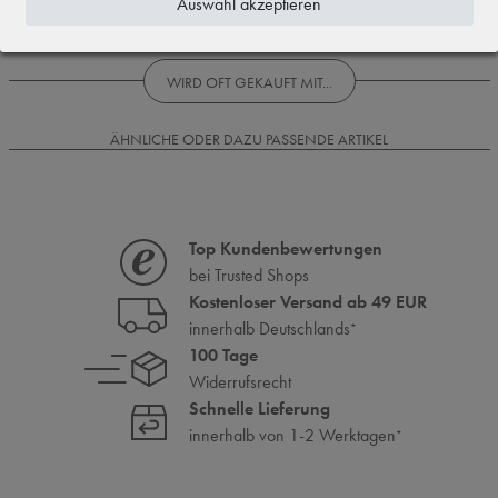
Auswahl akzeptieren
Rezensionen werden geladen...
WIRD OFT GEKAUFT MIT...
ÄHNLICHE ODER DAZU PASSENDE ARTIKEL
Top Kundenbewertungen
bei Trusted Shops
Kostenloser Versand ab 49 EUR
innerhalb Deutschlands
*
100 Tage
Widerrufsrecht
Schnelle Lieferung
innerhalb von 1-2 Werktagen
*