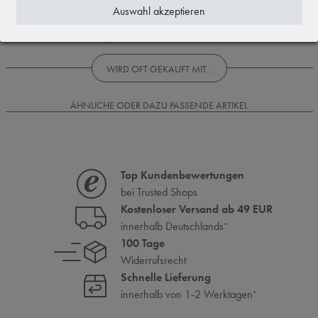
1
Auswahl akzeptieren
Rezensionen werden geladen...
WIRD OFT GEKAUFT MIT...
ÄHNLICHE ODER DAZU PASSENDE ARTIKEL
Top Kundenbewertungen
bei Trusted Shops
Kostenloser Versand ab 49 EUR
innerhalb Deutschlands
*
100 Tage
Widerrufsrecht
Schnelle Lieferung
innerhalb von 1-2 Werktagen
*