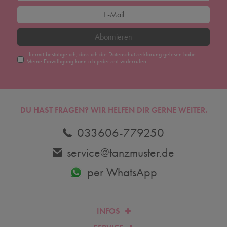
Abonnieren
Hiermit bestätige ich, dass ich die
Daten­schutz­erklärung
gelesen habe.
Meine Einwilligung kann ich jederzeit widerrufen.
DU HAST FRAGEN? WIR HELFEN DIR GERNE WEITER.
033606-779250
service@tanzmuster.de
per WhatsApp
INFOS