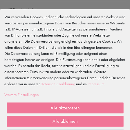
EU Verantwortlicher
tanzmuster GmbH
Wir verwenden Cookies und ähnliche Technologien auf unserer Website und
Gewerbeparkring 2, 15299 Müllrose, Deutschland
verarbeiten personenbezogene Daten von Besucher:innen unserer Webseite
service@tanzmuster.de
033606-779250
(z.B. IP-Adresse), um z.B. Inhalte und Anzeigen zu personalisieren, Medien
von Drittanbietern einzubinden oder Zugriffe auf unsere Website zu
Hersteller
analysieren. Die Datenverarbeitung erfolgt erst durch gesetzte Cookies. Wir
tanzmuster
teilen diese Daten mit Dritten, die wir in den Einstellungen benennen.
Gewerbeparkring 2, 15299 Müllrose, Deutschland
service@tanzmuster.de
Die Datenverarbeitung kann mit Einwilligung oder aufgrund eines
033606-779250
berechtigten Interesses erfolgen. Die Zustimmung kann erteilt oder abgelehnt
werden. Es besteht das Recht, nicht einzuwilligen und die Einwilligung zu
einem späteren Zeitpunkt zu ändern oder zu widerrufen. Weitere
Merkmale
Informationen zur Verwendung personenbezogener Daten und den Diensten
erklären wir in unserer
Daten­schutz­erklärung
und im
Impressum
.
Kundenrezensionen
()
Weitere Einstellungen
5
Alle akzeptieren
4
3
Alle ablehnen
2