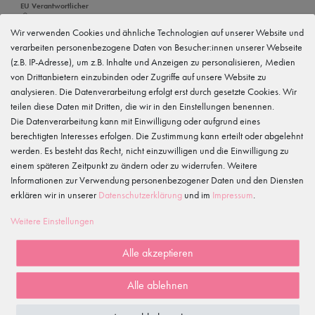
EU Verantwortlicher
tanzmuster GmbH
Gewerbeparkring 2, 15299 Müllrose, Deutschland
Wir verwenden Cookies und ähnliche Technologien auf unserer Website und
service@tanzmuster.de
verarbeiten personenbezogene Daten von Besucher:innen unserer Webseite
033606-779250
(z.B. IP-Adresse), um z.B. Inhalte und Anzeigen zu personalisieren, Medien
von Drittanbietern einzubinden oder Zugriffe auf unsere Website zu
Hersteller
tanzmuster
analysieren. Die Datenverarbeitung erfolgt erst durch gesetzte Cookies. Wir
Gewerbeparkring 2, 15299 Müllrose, Deutschland
teilen diese Daten mit Dritten, die wir in den Einstellungen benennen.
service@tanzmuster.de
Die Datenverarbeitung kann mit Einwilligung oder aufgrund eines
033606-779250
berechtigten Interesses erfolgen. Die Zustimmung kann erteilt oder abgelehnt
werden. Es besteht das Recht, nicht einzuwilligen und die Einwilligung zu
Merkmale
einem späteren Zeitpunkt zu ändern oder zu widerrufen. Weitere
Informationen zur Verwendung personenbezogener Daten und den Diensten
erklären wir in unserer
Daten­schutz­erklärung
und im
Impressum
.
Kundenrezensionen
()
Weitere Einstellungen
5
4
Alle akzeptieren
3
2
Alle ablehnen
1