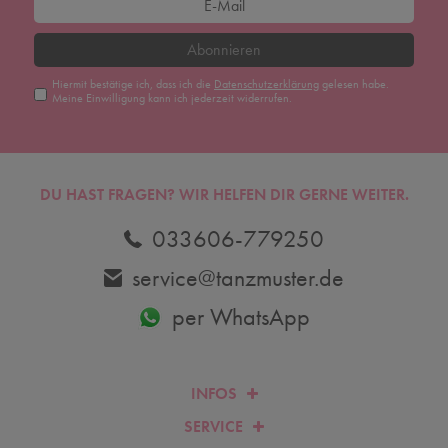
Abonnieren
Hiermit bestätige ich, dass ich die
Daten­schutz­erklärung
gelesen habe.
Meine Einwilligung kann ich jederzeit widerrufen.
DU HAST FRAGEN? WIR HELFEN DIR GERNE WEITER.
033606-779250
service@tanzmuster.de
per WhatsApp
INFOS
SERVICE