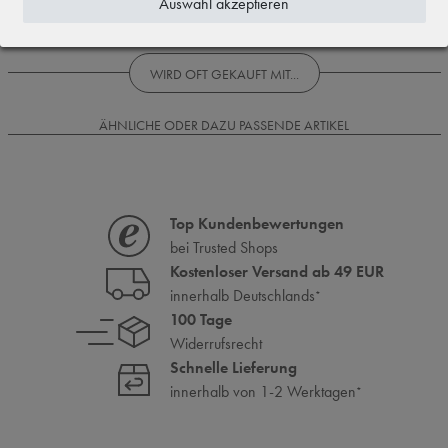
Auswahl akzeptieren
Rezensionen werden geladen...
WIRD OFT GEKAUFT MIT...
ÄHNLICHE ODER DAZU PASSENDE ARTIKEL
Top Kundenbewertungen
bei Trusted Shops
Kostenloser Versand ab 49 EUR
innerhalb Deutschlands
*
100 Tage
Widerrufsrecht
Schnelle Lieferung
innerhalb von 1-2 Werktagen
*