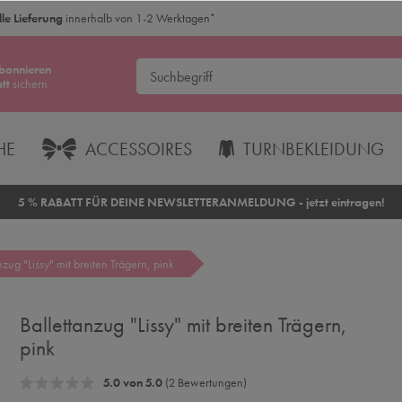
le Lieferung
innerhalb von 1-2 Werktagen
*
bonnieren
tt
sichern
HE
ACCESSOIRES
TURNBEKLEIDUNG
5 % RABATT FÜR DEINE NEWSLETTERANMELDUNG - jetzt eintragen!
nzug "Lissy" mit breiten Trägern, pink
Ballettanzug "Lissy" mit breiten Trägern,
pink
5.0 von 5.0
(2 Bewertungen)