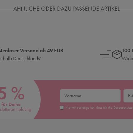
ÄHNLICHE ODER DAZU PASSENDE ARTIKEL
stenloser Versand ab 49 EUR
100 
erhalb Deutschlands
Wider
*
5 %
für Deine
Hiermit bestätige ich, dass ich die
Daten­schutz­
letteranmeldung