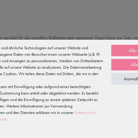
gern perfekt für die reguläre Ballettstunden geeignet. Dazu kann ein Tutu- 
ckenabschluss sorgen für einen perfekten Sitz am Körper. Dadurch eignet
und ähnliche Technologien auf unserer Website und
Alle
zogene Daten von Besucher:innen unserer Webseite (z.B. IP-
te und Anzeigen zu personalisieren, Medien von Drittanbietern
für eine optimale Passform am Körper).
All
fe auf unsere Website zu analysieren. Die Datenverarbeitung
te Cookies. Wir teilen diese Daten mit Dritten, die wir in den
Auswah
.
ann mit Einwilligung oder aufgrund eines berechtigten
e Zustimmung kann erteilt oder abgelehnt werden. Es besteht
illigen und die Einwilligung zu einem späteren Zeitpunkt zu
fen. Weitere Informationen zur Verwendung
n und den Diensten erklären wir in unserer
Daten­schutz­
ssum
.