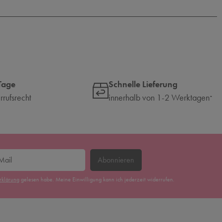
Tage
Schnelle Lieferung
rufsrecht
innerhalb von 1-2 Werktagen
*
Abonnieren
erklärung
gelesen habe. Meine Einwilligung kann ich jederzeit widerrufen.