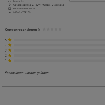
tanzmuster
Gewerbeparkring 2, 15299 Müllrose, Deutschland
service@tanzmuster.de
033606-779250
Kundenrezensionen
()
5
4
3
2
1
Rezensionen werden geladen...