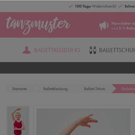
100 Tage
Widerrufsrecht
Schnel
Newsletter a
und
5 % Raba
BALLETTKLEIDUNG
BALLETTSCHU
Startseite
Ballettkleidung
Ballett-Trikots
Balletta