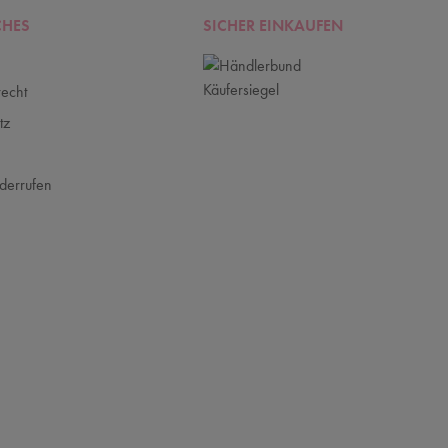
CHES
SICHER EINKAUFEN
recht
tz
m
derrufen