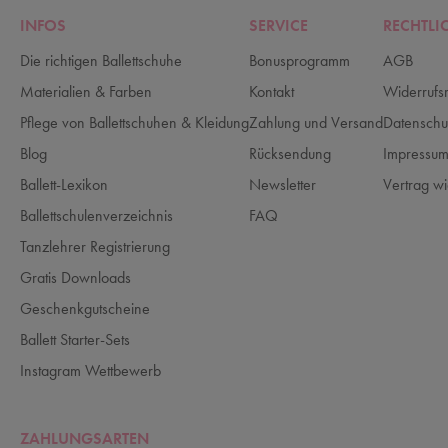
INFOS
SERVICE
RECHTLI
Die richtigen Ballettschuhe
Bonusprogramm
AGB
Materialien & Farben
Kontakt
Widerrufs
Pflege von Ballettschuhen & Kleidung
Zahlung und Versand
Datenschu
Blog
Rücksendung
Impressu
Ballett-Lexikon
Newsletter
Vertrag wi
Ballettschulenverzeichnis
FAQ
Tanzlehrer Registrierung
Gratis Downloads
Geschenkgutscheine
Ballett Starter-Sets
Instagram Wettbewerb
ZAHLUNGSARTEN