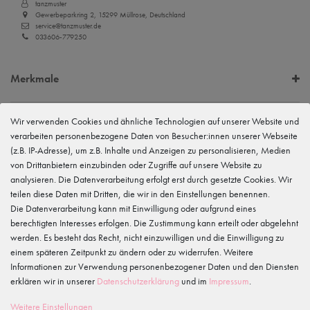
tanzmuster
Gewerbeparkring 2, 15299 Müllrose, Deutschland
service@tanzmuster.de
033606-779250
Merkmale
Kundenrezensionen
()
Wir verwenden Cookies und ähnliche Technologien auf unserer Website und
verarbeiten personenbezogene Daten von Besucher:innen unserer Webseite
5
(z.B. IP-Adresse), um z.B. Inhalte und Anzeigen zu personalisieren, Medien
von Drittanbietern einzubinden oder Zugriffe auf unsere Website zu
4
analysieren. Die Datenverarbeitung erfolgt erst durch gesetzte Cookies. Wir
3
teilen diese Daten mit Dritten, die wir in den Einstellungen benennen.
2
Die Datenverarbeitung kann mit Einwilligung oder aufgrund eines
1
berechtigten Interesses erfolgen. Die Zustimmung kann erteilt oder abgelehnt
werden. Es besteht das Recht, nicht einzuwilligen und die Einwilligung zu
Rezensionen werden geladen...
einem späteren Zeitpunkt zu ändern oder zu widerrufen. Weitere
Informationen zur Verwendung personenbezogener Daten und den Diensten
WIRD OFT GEKAUFT MIT...
erklären wir in unserer
Daten­schutz­erklärung
und im
Impressum
.
Weitere Einstellungen