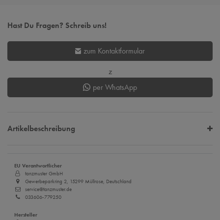
Hast Du Fragen? Schreib uns!
zum Kontaktformular
z
per WhatsApp
Artikelbeschreibung
EU Verantwortlicher
tanzmuster GmbH
Gewerbeparkring 2, 15299 Müllrose, Deutschland
service@tanzmuster.de
033606-779250
Hersteller